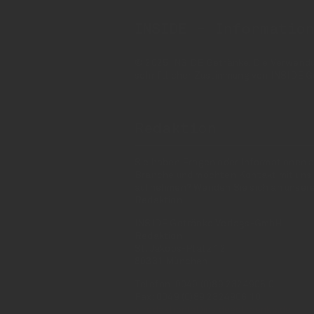
INSIDE - Informatio
© 2025 INSIDE Getränke. Die Verwendung
schriftlicher Zustimmung von INSIDE G
Redaktion
Sie haben Fragen oder Informationen a
Branche und möchten Kontakt mit uns
aufnehmen? Wenden Sie sich an unser
Redaktion:
INSIDE Getränke Verlags-GmbH
Redaktion
St. Jakobs-Platz 12
80331 München
Telefon: 0049 (0)89 2324906 0
Fax: 0049 (0)89 2324906 10
redaktion(at)insidegetraenke.de