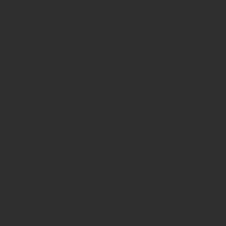
nen aus dem Getränkemarkt
 oder Weiterleitung von Artikeln - auch bei Nennung der Quelle - is
etränke erlaubt!
Anzeigen und Vertrieb
Ser
us der
Anzeigen, Banner, Stellenanzeigen:
Über 
Anzei
Uwe Mark, markandmedia
e
Ansbacher Straße 4, 80796 München
Impr
Telefon: 0049 (0)89 158 863 00
Daten
uwe.mark(at)markandmedia.de
AGB 
Vertrieb:
AGB 
Adele von Bornstaedt
Telefon: 0049 (0)89 2324906 12
vertrieb(at)insidegetraenke.de