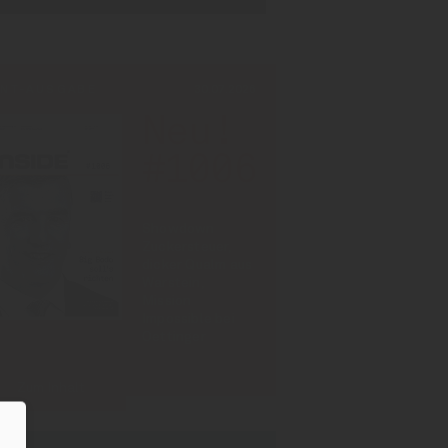
INT-AUSGABE
30.07.2026
Neu!
#1006
Showdown
Zuckersteuer,
dicker Qualm aus
Warstein,
Mission
Impossible bei
Oettinger
Zum Inhalt