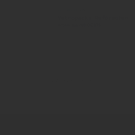
22. April 2021
Vetropacks Reförmchen
Artikel aus INSIDE 875
Lukas Burkhardt
Vetropack
Johann Re
Zurück zur Übersicht