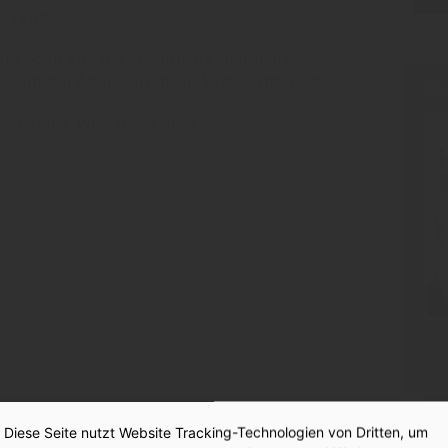
esen?
hts oben an - der Nachrichtenbereich von
 steht nur Abonnenten zur Verfügung. Danke!
PR
der INSIDE Web News sind:
en weniger Sekunden einloggen und
:
ür Reiter
Diese Seite nutzt Website Tracking-Technologien von Dritten, um