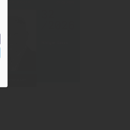
PF DER WOCHE
07.08.2026
32
/2026
Rüdiger Sasse
Weiterlesen