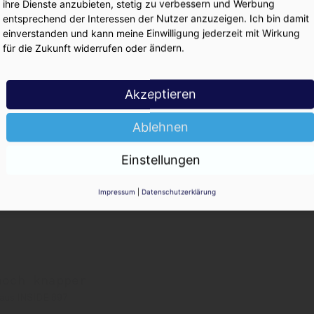
ihre Dienste anzubieten, stetig zu verbessern und Werbung
KO
entsprechend der Interessen der Nutzer anzuzeigen. Ich bin damit
einverstanden und kann meine Einwilligung jederzeit mit Wirkung
für die Zukunft widerrufen oder ändern.
-Produktion hoch
Akzeptieren
Ablehnen
ie Industrie verspekuliert?
Einstellungen
Impressum
|
Datenschutzerklärung
startklar
noch knapper
 aus INSIDE 897