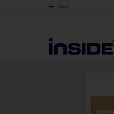
MENÜ
06. Mai 2025
Vetropack: Na
JETZT 