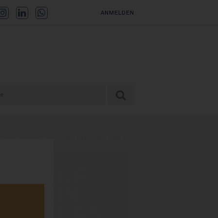
ANMELDEN
F EIN GLAS | DER INSIDE-PODCAST