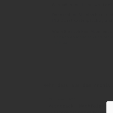
Sie möchten hier weiterl
Dann melden Sie sich bitte rec
INSIDE ist kostenpflichtig und
Wenn Sie noch kein Abonnent 
Hier Abo abschließen und binn
mitlesen!
Mehr dazu aus dem Archiv
05. Januar 2026
Vetropack: Nachfolger f
Ex-Gerresheimer-Mann an der Spitze