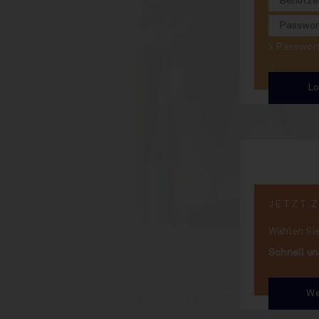
> Passwo
JETZT 
Wählen Sie
Dr. Lukas Burkhardt (Foto) wird bei Ve
Schnell un
We
Wechsel nach acht Jahren