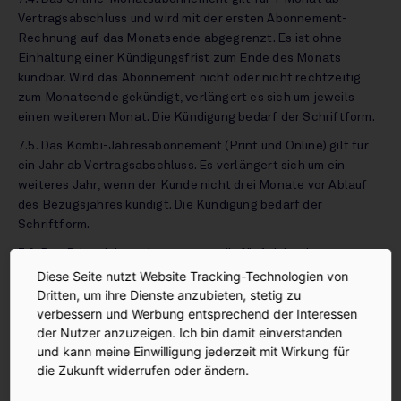
Vertragsabschluss und wird mit der ersten Abonnement-
Rechnung auf das Monatsende abgegrenzt. Es ist ohne
Einhaltung einer Kündigungsfrist zum Ende des Monats
kündbar. Wird das Abonnement nicht oder nicht rechtzeitig
zum Monatsende gekündigt, verlängert es sich um jeweils
einen weiteren Monat. Die Kündigung bedarf der Schriftform.
7.5. Das Kombi-Jahresabonnement (Print und Online) gilt für
ein Jahr ab Vertragsabschluss. Es verlängert sich um ein
weiteres Jahr, wenn der Kunde nicht drei Monate vor Ablauf
des Bezugsjahres kündigt. Die Kündigung bedarf der
Schriftform.
7.6. Das Print-Jahresabonnement gilt für 1 Jahr ab
Vertragsabschluss. Es verlängert sich um ein weiteres Jahr,
Diese Seite nutzt Website Tracking-Technologien von
wenn der Kunde nicht drei Monate vor Ablauf des
Dritten, um ihre Dienste anzubieten, stetig zu
Bezugsjahres kündigt. Die Kündigung bedarf der Schriftform.
verbessern und Werbung entsprechend der Interessen
der Nutzer anzuzeigen. Ich bin damit einverstanden
7.7. Die Kombi-Jahresabonnements (Print und Online) für
und kann meine Einwilligung jederzeit mit Wirkung für
Studenten enden automatisch nach 12 Monaten, wenn nicht
die Zukunft widerrufen oder ändern.
vor Ablauf des jeweiligen Abonnements eine aktuell gültige
Immatrikulationsbescheinigung vorgelegt wird, die bezeugt,