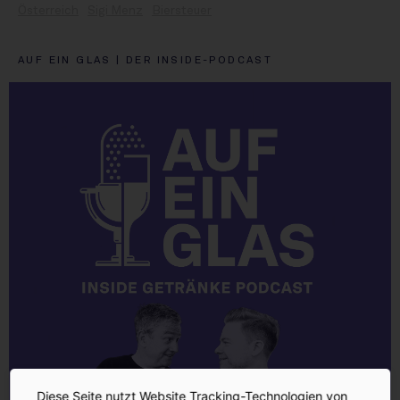
Österreich
Sigi Menz
Biersteuer
AUF EIN GLAS | DER INSIDE-PODCAST
Diese Seite nutzt Website Tracking-Technologien von