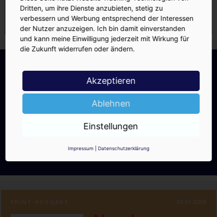
Dritten, um ihre Dienste anzubieten, stetig zu
verbessern und Werbung entsprechend der Interessen
der Nutzer anzuzeigen. Ich bin damit einverstanden
und kann meine Einwilligung jederzeit mit Wirkung für
die Zukunft widerrufen oder ändern.
INSIDE-Newsletter
INSIDE
Jetzt anmelden!
Akzeptieren
Ablehnen
Einstellungen
Ja, ich möchte den kostenlosen
INSIDE-Newsletter erhalten.
Impressum
|
Datenschutzerklärung
Ich kann ihn jederzeit wieder abbestellen.
PRINT-AUSGABE
30.07.2026