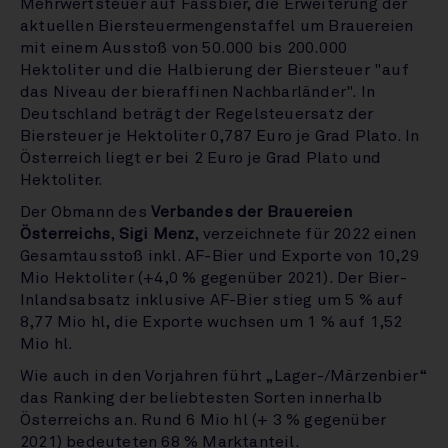
Mehrwertsteuer auf Fassbier, die Erweiterung der
aktuellen Biersteuermengenstaffel um Brauereien
mit einem Ausstoß von 50.000 bis 200.000
Hektoliter und die Halbierung der Biersteuer "auf
das Niveau der bieraffinen Nachbarländer". In
Deutschland beträgt der Regelsteuersatz der
Biersteuer je Hektoliter 0,787 Euro je Grad Plato. In
Österreich liegt er bei 2 Euro je Grad Plato und
Hektoliter.
Der Obmann des
Verbandes der Brauereien
Österreichs
,
Sigi Menz
, verzeichnete für 2022 einen
Gesamtausstoß inkl. AF-Bier und Exporte von 10,29
Mio Hektoliter (+4,0 % gegenüber 2021). Der Bier-
Inlandsabsatz inklusive AF-Bier stieg um 5 % auf
8,77 Mio hl, die Exporte wuchsen um 1 % auf 1,52
Mio hl.
Wie auch in den Vorjahren führt „Lager-/Märzenbier“
das Ranking der beliebtesten Sorten innerhalb
Österreichs an. Rund 6 Mio hl (+ 3 % gegenüber
2021) bedeuteten 68 % Marktanteil.