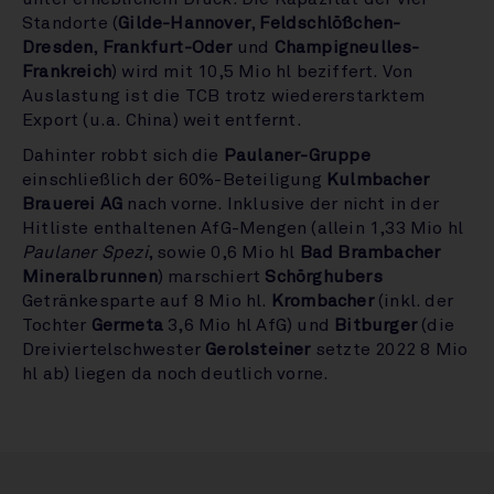
Standorte (
Gilde-Hannover
,
Feldschlößchen-
Dresden
,
Frankfurt-Oder
und
Champigneulles-
Frankreich
) wird mit 10,5 Mio hl beziffert. Von
Auslastung ist die TCB trotz wiedererstarktem
Export (u.a. China) weit entfernt.
Dahinter robbt sich die
Paulaner-Gruppe
einschließlich der 60%-Beteiligung
Kulmbacher
Brauerei AG
nach vorne. Inklusive der nicht in der
Hitliste enthaltenen AfG-Mengen (allein 1,33 Mio hl
Paulaner Spezi
, sowie 0,6 Mio hl
Bad Brambacher
Mineralbrunnen
) marschiert
Schörghubers
Getränkesparte auf 8 Mio hl.
Krombacher
(inkl. der
Tochter
Germeta
3,6 Mio hl AfG) und
Bitburger
(die
Dreiviertelschwester
Gerolsteiner
setzte 2022 8 Mio
hl ab) liegen da noch deutlich vorne.