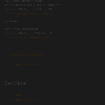
Uwe Mark, markandmedia
Ansbacher Straße 4, 80796 München
Telefon: 0049 (0)89 158 863 00
uwe.mark(at)markandmedia.de
Vertrieb:
Adele von Bornstaedt
Telefon: 0049 (0)89 2324906 12
vertrieb(at)insidegetraenke.de
Kontakt (auch anonym)
Anzeigen / Mediadaten
Service
Über uns
Anzeigen / Mediadaten