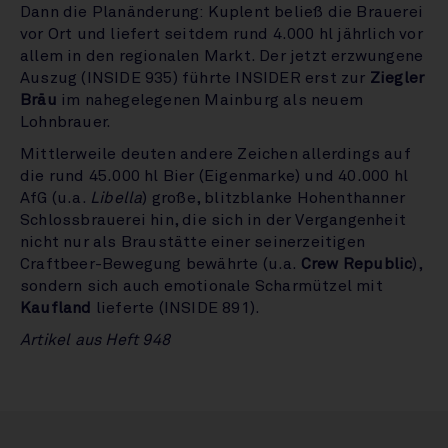
Dann die Planänderung: Kuplent beließ die Brauerei
vor Ort und liefert seitdem rund 4.000 hl jährlich vor
allem in den regionalen Markt. Der jetzt erzwungene
Auszug (INSIDE 935) führte INSIDER erst zur
Ziegler
Bräu
im nahegelegenen Mainburg als neuem
Lohnbrauer.
Mittlerweile deuten andere Zeichen allerdings auf
die rund 45.000 hl Bier (Eigenmarke) und 40.000 hl
AfG (u.a.
Libella
) große, blitzblanke Hohenthanner
Schlossbrauerei hin, die sich in der Vergangenheit
nicht nur als Braustätte einer seinerzeitigen
Craftbeer-Bewegung bewährte (u.a.
Crew Republic
),
sondern sich auch emotionale Scharmützel mit
Kaufland
lieferte (INSIDE 891).
Artikel aus Heft 948