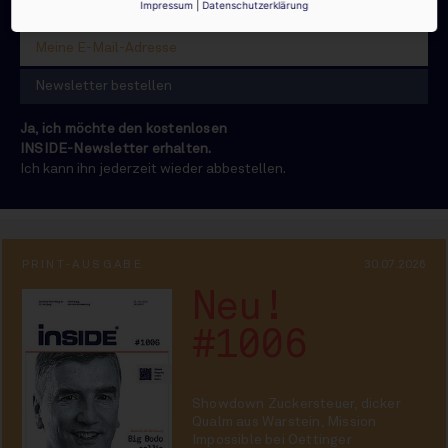
Impressum
|
Datenschutzerklärung
Ja, ich möchte den kostenlosen
INSIDE-Newsletter erhalten.
Ich kann ihn jederzeit wieder abbestellen.
PRINT-AUSGABE
30.07.2026
Neu!
#1006
Showdown Zuckersteuer, dicker
Qualm aus Warstein, Mission
Impossible bei Oettinger