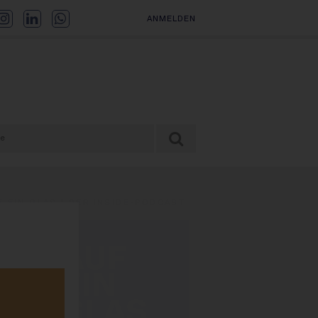
ANMELDEN
F EIN GLAS | DER INSIDE-PODCAST