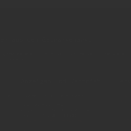
nen aus dem Getränkemarkt
 oder Weiterleitung von Artikeln - auch bei Nennung der Quelle - is
etränke erlaubt!
Anzeigen und Vertrieb
Ser
us der
Anzeigen, Banner, Stellenanzeigen:
Über 
Anzei
Uwe Mark, markandmedia
e
Ansbacher Straße 4, 80796 München
Impr
Telefon: 0049 (0)89 158 863 00
Daten
uwe.mark(at)markandmedia.de
AGB 
Vertrieb:
AGB 