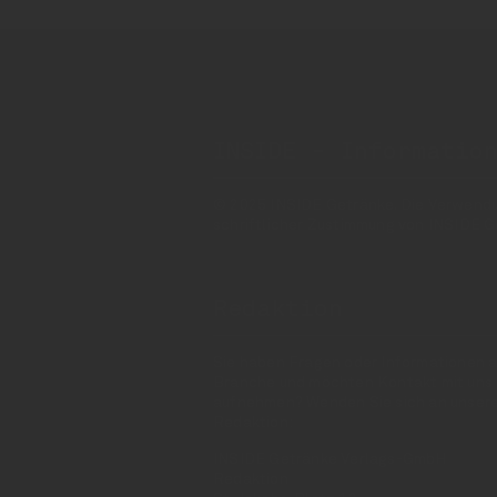
INSIDE - Informatio
© 2025 INSIDE Getränke. Die Verwendung
schriftlicher Zustimmung von INSIDE G
Redaktion
Sie haben Fragen oder Informationen a
Branche und möchten Kontakt mit uns
aufnehmen? Wenden Sie sich an unser
Redaktion:
INSIDE Getränke Verlags-GmbH
Redaktion