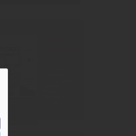
INT-AUSGABE
30.07.2026
Neu!
#1006
Showdown
Zuckersteuer,
dicker Qualm aus
Warstein,
Mission
Impossible bei
Oettinger
Zum Inhalt