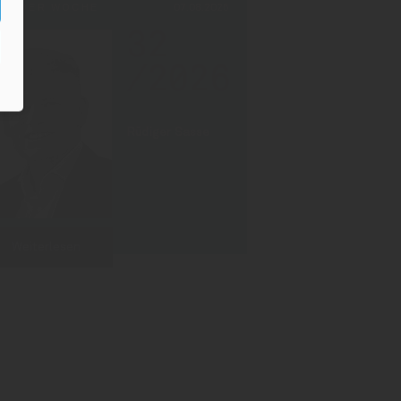
PF DER WOCHE
07.08.2026
32
/2026
Rüdiger Sasse
Weiterlesen