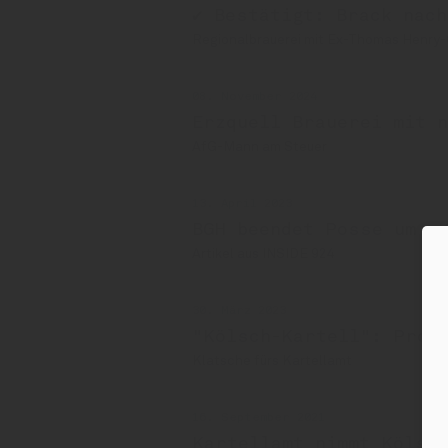
✔ Bestätigt: Brack nach
Regionalbrauerei mit Ex-Thomas Henry
08. November 2024
Erzquell Brauerei mit 
AfG-Mann am Steuer
13. April 2023
BGH beendet Posse um „
Artikel aus INSIDE 924
30. März 2023
"Kölsch-Kartell": Proz
Klatsche fürs Kartellamt
16. September 2021
Kartellamt nimmt Kölsch