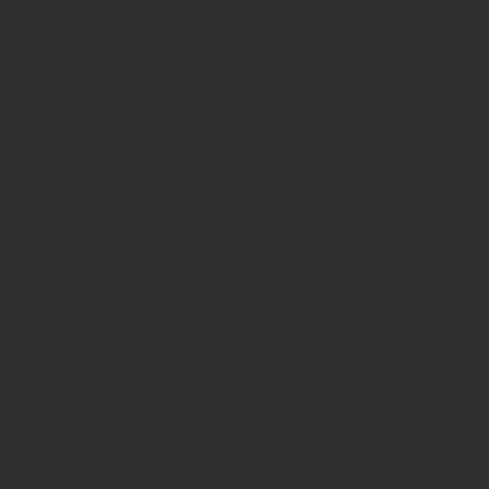
Sie haben Fragen oder Informationen aus der Branche und
möchten Kontakt mit uns aufnehmen? Wenden Sie sich an
unsere Redaktion:
INSIDE Getränke Verlags-GmbH
Redaktion
St. Jakobs-Platz 12
80331 München
Telefon: 0049 (0)89 2324906 0
Fax: 0049 (0)89 2324906 10
redaktion(at)insidegetraenke.de
Anzeigen und Vertrieb
Anzeigen, Banner, Stellenanzeigen:
Uwe Mark, markandmedia
Ansbacher Straße 4, 80796 München
Telefon: 0049 (0)89 158 863 00
uwe.mark(at)markandmedia.de