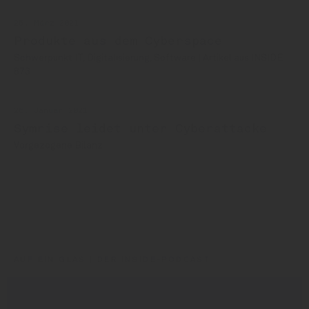
25. März 2021
Produkte aus dem Cyberspace
Schwerpunkt IT, Digitalisierung, Software | Artikel aus INSIDE
873
26. Januar 2021
Symrise leidet unter Cyberattacke
Vorgezogene Bilanz
Deit
Symrise
Drink Star
AUF EIN GLAS | DER INSIDE-PODCAST