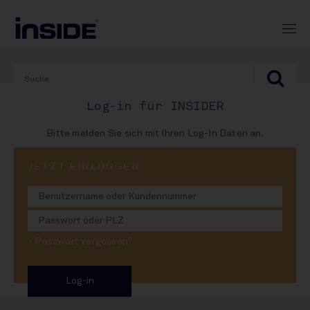
Log-in für INSIDER
Bitte melden Sie sich mit Ihren Log-In Daten an.
JETZT EINLOGGEN
07. April 2025
Deit Cola-Mix in
Einweg-Pulle
> Passwort vergessen?
Absatz-Rekord für Drink Star-Marke