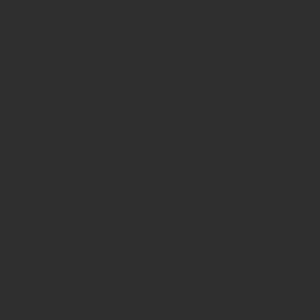
16. Februar 2024
Deit kommt voran
Artikel aus INSIDE 944
08. September 2022
Wechsel an DrinkStar-Spitze
Rosenheim tauscht Gf aus
02. August 2022
Symrise steigert Ergebnis
Profitabilität sinkt aber - Preise steigen
26. April 2021
Original Spezi als Sirup
Lizenz für Rosenheim