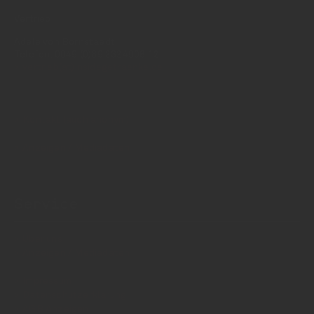
Vertrieb:
Adele von Bornstaedt
Telefon: 0049 (0)89 2324906 12
vertrieb(at)insidegetraenke.de
Kontakt (auch anonym)
Anzeigen / Mediadaten
Service
Über uns
Anzeigen / Mediadaten
Impressum
Datenschutzerklärung
AGB Anzeigen