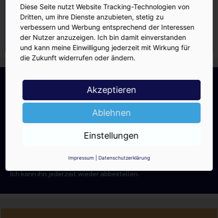
Diese Seite nutzt Website Tracking-Technologien von
Dritten, um ihre Dienste anzubieten, stetig zu
verbessern und Werbung entsprechend der Interessen
der Nutzer anzuzeigen. Ich bin damit einverstanden
und kann meine Einwilligung jederzeit mit Wirkung für
die Zukunft widerrufen oder ändern.
INSIDE-Newsletter
INSIDE
Akzeptieren
Jetzt anmelden!
Ablehnen
Einstellungen
Ja, ich möchte den kostenlosen
Impressum
|
Datenschutzerklärung
INSIDE-Newsletter erhalten.
Ich kann ihn jederzeit wieder abbestellen.