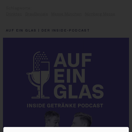
Drinktec
BrauBeviale
Messe München
Nürnberg Messe
AUF EIN GLAS | DER INSIDE-PODCAST