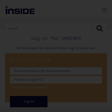
Log-in für INSIDER
Bitte melden Sie sich mit Ihren Log-In Daten an.
JETZT EINLOGGEN
17. Juli 2025
Termin für Drinktec
2028 steht
> Passwort vergessen?
VDMA sendet Signal