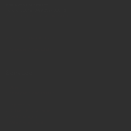
Adele von Bornstaedt
Telefon: 0049 (0)89 2324906 12
vertrieb(at)insidegetraenke.de
Kontakt (auch anonym)
Anzeigen / Mediadaten
Service
Über uns
Anzeigen / Mediadaten
Impressum
Datenschutzerklärung
AGB Anzeigen
AGB Abonnements