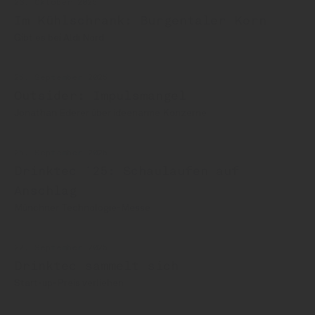
23. Oktober 2025
Im Kühlschrank: Burgentaler Korn
Gibt es bei Aldi Nord
25. September 2025
Outsider: Impulsmangel
Jonathan Ederer über ideenarme Konzerne
25. September 2025
Drinktec ´25: Schaulaufen auf
Anschlag
Münchner Technologie-Messe
22. September 2025
Drinktec sammelt sich
Start-up-Preis verliehen