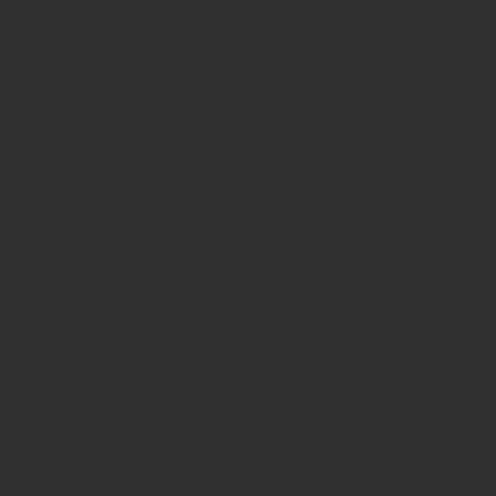
12. September 2025
DICA auf der Drinktec
Keynotes und Start-up-Pitches
03. Juli 2025
Drinktec ohne Miss Drinktec
Yontex-Abgang
Drinktec
Yontex
AUF EIN GLAS | DER INSIDE-PODCAST