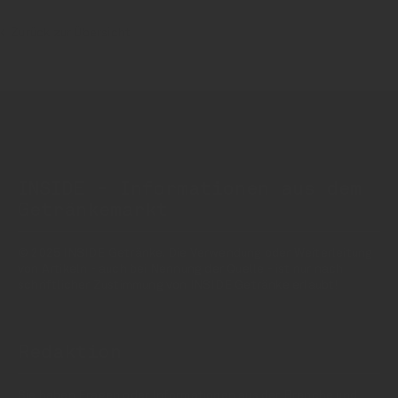
Zurück zur Übersicht
INSIDE - Informationen aus dem
Getränkemarkt
© 2025 INSIDE Getränke. Die Verwendung oder Weiterleitung
von Artikeln - auch bei Nennung der Quelle - ist nur nach
schriftlicher Zustimmung von INSIDE Getränke erlaubt!
Redaktion
Sie haben Fragen oder Informationen aus der Branche und