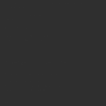
möchten Kontakt mit uns aufnehmen? Wenden Sie sich an
unsere Redaktion:
INSIDE Getränke Verlags-GmbH
Redaktion
St. Jakobs-Platz 12
80331 München
Telefon: 0049 (0)89 2324906 0
Fax: 0049 (0)89 2324906 10
redaktion(at)insidegetraenke.de
Anzeigen und Vertrieb
Anzeigen, Banner, Stellenanzeigen:
Uwe Mark, markandmedia
Ansbacher Straße 4, 80796 München
Telefon: 0049 (0)89 158 863 00
uwe.mark(at)markandmedia.de
Vertrieb: