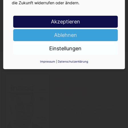
die Zukunft widerrufen oder ändern.
Akzeptieren
Ja, ich möchte den kostenlosen
Ablehnen
INSIDE-Newsletter erhalten.
Ich kann ihn jederzeit wieder abbestellen.
Einstellungen
Impressum
|
Datenschutzerklärung
PRINT-AUSGABE
30.07.2026
Neu!
#1006
Showdown Zuckersteuer, dicker
Qualm aus Warstein, Mission
Impossible bei Oettinger