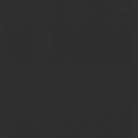
Der neue MicroMatic-CEO Lars Gjoedsboel zapft seinen
Verkaufsleiter VKL Frank Lieth für Zapf- und Dispenser-
Know-how an