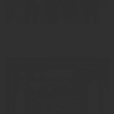
Preisverleihung für den Dosentüftler: Hygentile-Gründer Dr.
Andreas Kunzmann, Drinktec-Chef Markus Kosak, DICA-
Leiterin Dr. Malaika Fischer und Outsider Other