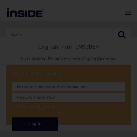
Log-in für INSIDER
Bitte melden Sie sich mit Ihren Log-In Daten an.
PRINT-AUSGABE
JETZT EINLOGGEN
#985
Veltins watscht Eichbaum
> Passwort vergessen?