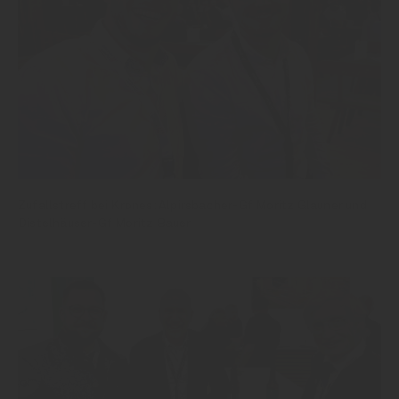
Zufallstreff bei Krones: Alpirsbacher-Gf Moritz Glauner und
Distelhäuser-Gf Moritz Bauer