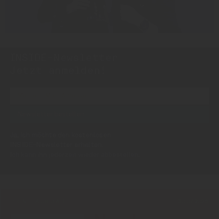
INSIDE-Newsletter
INSIDE
Jetzt anmelden!
Ja, ich möchte den kostenlosen
INSIDE-Newsletter erhalten.
Ich kann ihn jederzeit wieder abbestellen.
PRINT-AUSGABE
30.07.2026