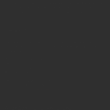
© 2025 INSIDE Getränke. Die Verwendung oder Weiterleitung
von Artikeln - auch bei Nennung der Quelle - ist nur nach
schriftlicher Zustimmung von INSIDE Getränke erlaubt!
Redaktion
Sie haben Fragen oder Informationen aus der Branche und
möchten Kontakt mit uns aufnehmen? Wenden Sie sich an
unsere Redaktion:
INSIDE Getränke Verlags-GmbH
Redaktion
St. Jakobs-Platz 12
80331 München
Telefon: 0049 (0)89 2324906 0
Fax: 0049 (0)89 2324906 10
redaktion(at)insidegetraenke.de
Anzeigen und Vertrieb