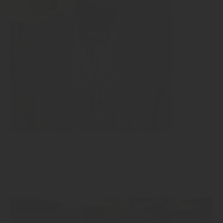
Noch ist Vetropack im deutschen Geschäft nicht
angekommen - eine Aufgabe für Strategic Account Manager
Erich Jaquemarx