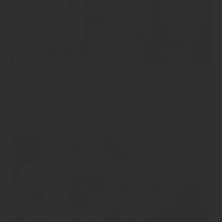
Vorglühen für die Standparty: Odenwaldquelle-Boss Andreas
Schmidt und sein Produktionschef Stephan Wolk bei Heuft-
Vertriebschef Markus Oster (mi.)