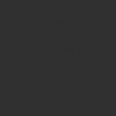
Start-up-Preis verliehen
12. September 2025
DICA auf der Drinktec
Keynotes und Start-up-Pitches
17. Juli 2025
Termin für Drinktec 2028 steht
VDMA sendet Signal
03. Juli 2025
Drinktec ohne Miss Drinktec
Yontex-Abgang
Drinktec
Markus Kosak
DICA
Petra Westphal