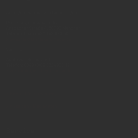
Anzeigen, Banner, Stellenanzeigen:
Uwe Mark, markandmedia
Ansbacher Straße 4, 80796 München
Telefon: 0049 (0)89 158 863 00
uwe.mark(at)markandmedia.de
Vertrieb:
Adele von Bornstaedt
Telefon: 0049 (0)89 2324906 12
vertrieb(at)insidegetraenke.de
Kontakt (auch anonym)
Anzeigen / Mediadaten
Service