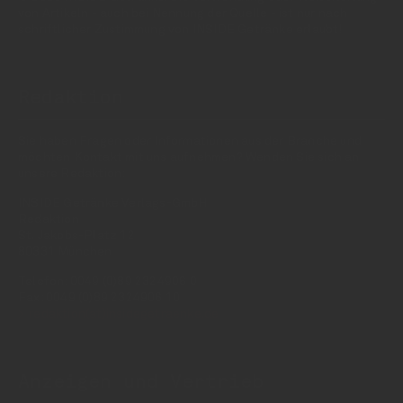
von Artikeln - auch bei Nennung der Quelle - ist nur nach
schriftlicher Zustimmung von INSIDE Getränke erlaubt!
Redaktion
Sie haben Fragen oder Informationen aus der Branche und
möchten Kontakt mit uns aufnehmen? Wenden Sie sich an
unsere Redaktion:
INSIDE Getränke Verlags-GmbH
Redaktion
St. Jakobs-Platz 12
80331 München
Telefon: 0049 (0)89 2324906 0
Fax: 0049 (0)89 2324906 10
redaktion(at)insidegetraenke.de
Anzeigen und Vertrieb