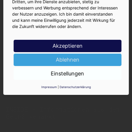
Dritten, um ihre Dienste anzubieten, stetig zu
ihr Brauer, so wird das
verbessern und Werbung entsprechend der Interessen
gemacht!
der Nutzer anzuzeigen. Ich bin damit einverstanden
und kann meine Einwilligung jederzeit mit Wirkung für
Invasive Spezies:
997
die Zukunft widerrufen oder ändern.
#
Foodzusteller nerven
25.03.2026
GFGH
Akzeptieren
Ältere Ausgaben
Ablehnen
Einstellungen
Impressum
|
Datenschutzerklärung
INSIDE - Informationen aus dem
Getränkemarkt
© 2025 INSIDE Getränke. Die Verwendung oder Weiterleitung