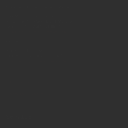
Anzeigen, Banner, Stellenanzeigen:
Uwe Mark, markandmedia
Ansbacher Straße 4, 80796 München
Telefon: 0049 (0)89 158 863 00
uwe.mark(at)markandmedia.de
Vertrieb:
Adele von Bornstaedt
Telefon: 0049 (0)89 2324906 12
vertrieb(at)insidegetraenke.de
Kontakt (auch anonym)
Anzeigen / Mediadaten
Service