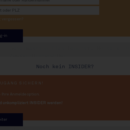
Impossible bei Oettinger
rt vergessen?
Chaos um Zuckersteuer, INSIDE-Marken-
Mannheim ..
Geheimaktion Flaschenpost, Wolters' Ü
Zucker-Hin-und-Her
Noch kein INSIDER?
Sprit in Not, Bier-Importe, Brauerei-
Ranking und vieles mehr
ZUGANG SICHERN!
 Ihre Anmeldeoption.
d unkompliziert INSIDER werden!
Wasser-Rumble im Hunsrück: Der große 
iter
Die Zertifizierungs-Farce