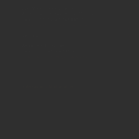
Anzei
Uwe Mark, markandmedia
e
Ansbacher Straße 4, 80796 München
Impr
Telefon: 0049 (0)89 158 863 00
Daten
uwe.mark(at)markandmedia.de
AGB 
Vertrieb:
AGB 
Adele von Bornstaedt
Telefon: 0049 (0)89 2324906 12
vertrieb(at)insidegetraenke.de
Anzeigen / Mediadaten