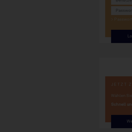
#
1006
30.07.2026
> Passwo
#
1005
16.07.2026
#
1004
02.07.2026
#
1003
18.06.2026
JETZT 
Wählen Sie
#
1002
Schnell un
03.06.2026
We
#
1001