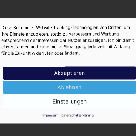
Warstein killt Standorte: Cramers Cut
Diese Seite nutzt Website Tracking-Technologien von Dritten, um
ihre Dienste anzubieten, stetig zu verbessern und Werbung
entsprechend der Interessen der Nutzer anzuzeigen. Ich bin damit
einverstanden und kann meine Einwilligung jederzeit mit Wirkung
Sonderausgabe 1000
für die Zukunft widerrufen oder ändern.
News, Analysen und Fakten – inkl. INS
Akzeptieren
Hitliste
Ablehnen
Mälzer bauen Kapazitäten ab: Seht, ih
Einstellungen
gemacht!
Impressum
|
Datenschutzerklärung
Invasive Spezies: Foodzusteller nerve