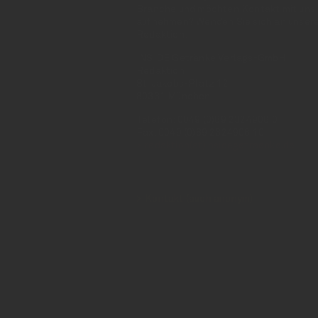
Branche und möchten Kontakt mit uns
aufnehmen? Wenden Sie sich an unser
Redaktion:
INSIDE Getränke Verlags-GmbH
Redaktion
St. Jakobs-Platz 12
80331 München
Telefon: 0049 (0)89 2324906 0
Fax: 0049 (0)89 2324906 10
redaktion(at)insidegetraenke.de
Kontakt (auch anonym)