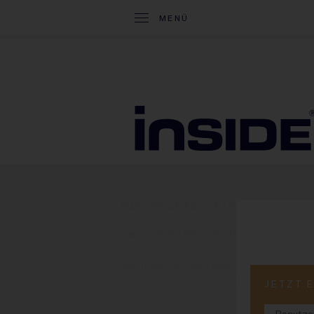
MENÜ
Sie möchten hier weiterl
Dann melden Sie sich bitte rechts oben an
Wenn Sie noch kein Abonnent der INSIDE
Hier Abo abschließen und binnen weniger 
JETZT 