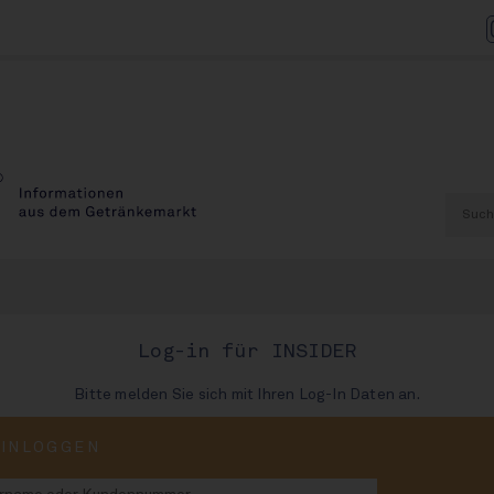
esen?
Log-in für INSIDER
 - der Nachrichtenbereich von INSIDE ist kostenpflichtig und steht
Bitte melden Sie sich mit Ihren Log-In Daten an.
 Web News sind:
Sekunden einloggen und mitlesen!
EINLOGGEN
Showdown Zuckersteuer, dicker Qualm a