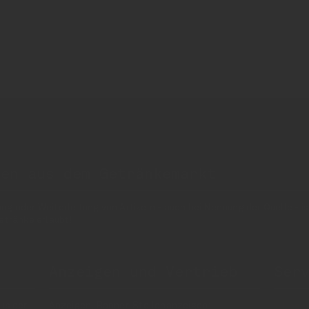
nen aus dem Getränkemarkt
 oder Weiterleitung von Artikeln - auch bei Nennung der Quelle - is
etränke erlaubt!
Anzeigen und Vertrieb
Ser
us der
Anzeigen, Banner, Stellenanzeigen:
Über 