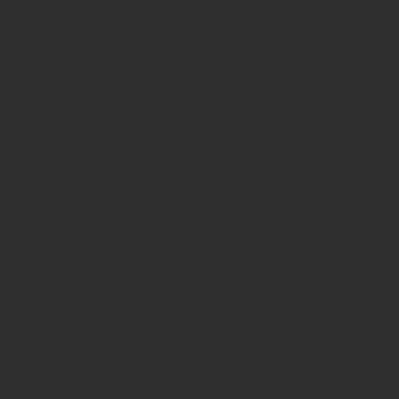
St. Jakobs-Platz 12
80331 München
Telefon: 0049 (0)89 2324906 0
Fax: 0049 (0)89 2324906 10
redaktion(at)insidegetraenke.de
Anzeigen und Vertrieb
Anzeigen, Banner, Stellenanzeigen:
Uwe Mark, markandmedia
Ansbacher Straße 4, 80796 München
Telefon: 0049 (0)89 158 863 00
uwe.mark(at)markandmedia.de
Vertrieb:
Adele von Bornstaedt
Telefon: 0049 (0)89 2324906 12
vertrieb(at)insidegetraenke.de