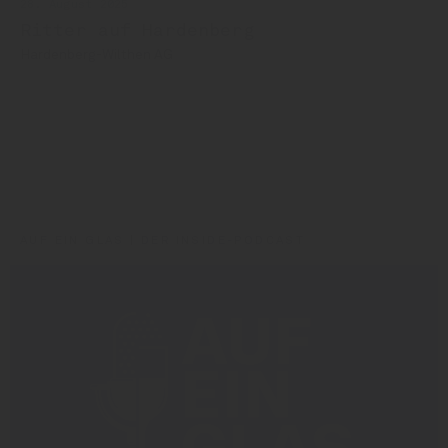
28. August 2025
Ritter auf Hardenberg
Hardenberg-Wilthen AG
Stock Spirits
Carsten Ritter
Clint Glock
Thary Martin
Silas Haas
AUF EIN GLAS | DER INSIDE-PODCAST