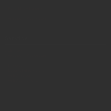
Kontakt (auch anonym)
Anzeigen / Mediadaten
Service
Über uns
Anzeigen / Mediadaten
Impressum
Datenschutzerklärung
AGB Anzeigen
AGB Abonnements