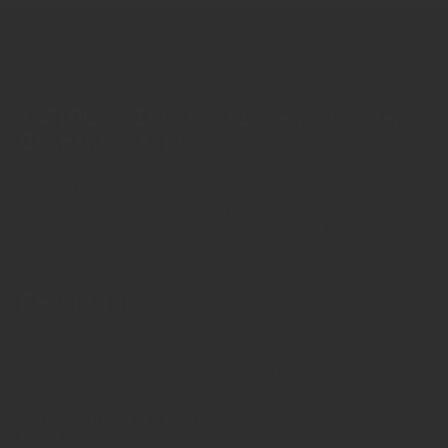
INSIDE - Informationen aus dem
Getränkemarkt
© 2025 INSIDE Getränke. Die Verwendung oder Weiterleitung
von Artikeln - auch bei Nennung der Quelle - ist nur nach
schriftlicher Zustimmung von INSIDE Getränke erlaubt!
Redaktion
Sie haben Fragen oder Informationen aus der Branche und
möchten Kontakt mit uns aufnehmen? Wenden Sie sich an
unsere Redaktion:
INSIDE Getränke Verlags-GmbH
Redaktion