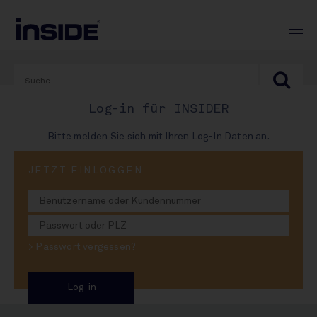
Log-in für INSIDER
Bitte melden Sie sich mit Ihren Log-In Daten an.
PRINT-AUSGABE
JETZT EINLOGGEN
#963
AB Inbevs Epic Desaster
> Passwort vergessen?