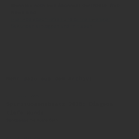
Wenn Sie noch kein Abonnent der INSIDE Web
News sind:
Hier Abo abschließen und binnen weniger
Sekunden einloggen und mitlesen!
Mehr dazu aus dem Archiv:
29. Januar 2026
Spirituosenabsatz 2025: Diageos
tiefe Wunde
Spritbaisse mit Ausreißern
23. Oktober 2025