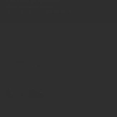
Ja, ich möchte den kostenlosen
INSIDE-Newsletter erhalten.
Ich kann ihn jederzeit wieder abbestellen.
PRINT-AUSGABE
30.07.2026
Neu!
#1006
Showdown Zuckersteuer, dicker
Qualm aus Warstein, Mission
Impossible bei Oettinger
Zum Inhalt