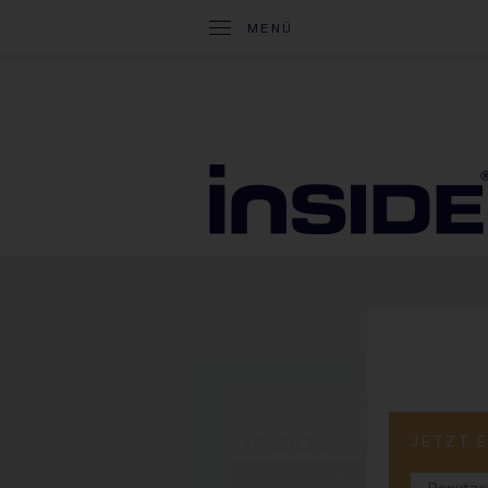
MENÜ
< Zurück zur Übersicht
PRINT-
JETZT 
#9