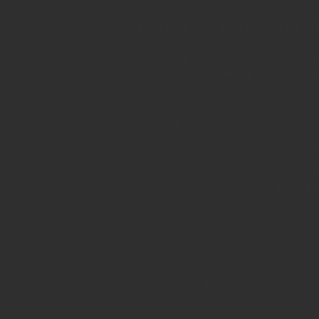
INSIDE - Informatio
© 2025 INSIDE Getränke. Die Verwendung
schriftlicher Zustimmung von INSIDE G
Redaktion
Sie haben Fragen oder Informationen a
Branche und möchten Kontakt mit uns
aufnehmen? Wenden Sie sich an unser
Redaktion:
INSIDE Getränke Verlags-GmbH
Redaktion
St. Jakobs-Platz 12
80331 München
Telefon: 0049 (0)89 2324906 0
Fax: 0049 (0)89 2324906 10
redaktion(at)insidegetraenke.de