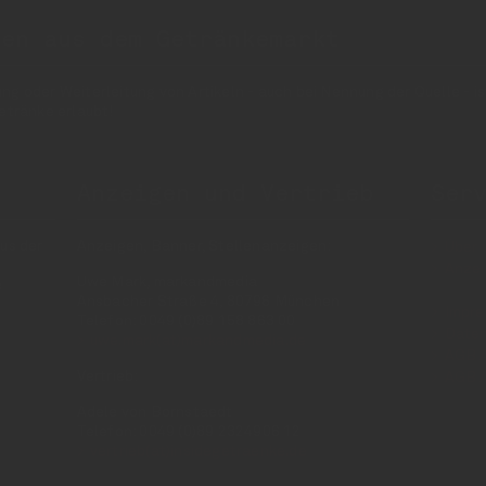
nen aus dem Getränkemarkt
 oder Weiterleitung von Artikeln - auch bei Nennung der Quelle - is
etränke erlaubt!
Anzeigen und Vertrieb
Ser
us der
Anzeigen, Banner, Stellenanzeigen:
Über 
Anzei
Uwe Mark, markandmedia
e
Ansbacher Straße 4, 80796 München
Impr
Telefon: 0049 (0)89 158 863 00
Daten
uwe.mark(at)markandmedia.de
AGB 
Vertrieb:
AGB 
Adele von Bornstaedt
Telefon: 0049 (0)89 2324906 12
vertrieb(at)insidegetraenke.de