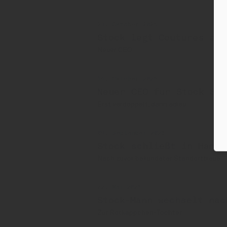
23. Oktober 2025
Stock legt Coutures ab
Neuer CEO
14. Oktober 2025
Neuer CEO für Stock Sp
Erst verdoppelt, dann adieu
09. September 2025
Stock schließt in Hambu
Nach zuvor bekundeter Standorttreue
22. Mai 2025
Stock-Mann wechselt nac
Zur Rotkäppchen-Tochter