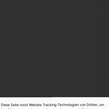
esen?
hts oben an - der Nachrichtenbereich von
 steht nur Abonnenten zur Verfügung. Danke!
PR
der INSIDE Web News sind:
en weniger Sekunden einloggen und
:
 Diageos tiefe Wunde
Diese Seite nutzt Website Tracking-Technologien von Dritten, um