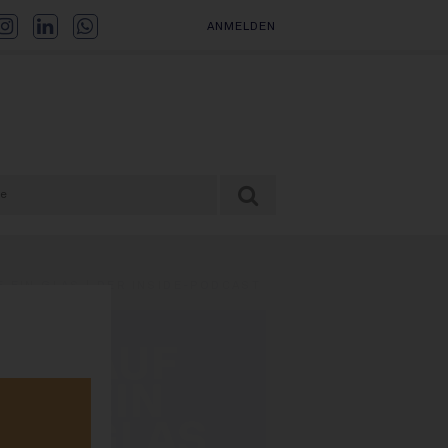
ANMELDEN
F EIN GLAS | DER INSIDE-PODCAST