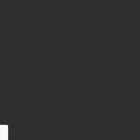
INT-AUSGABE
30.07.2026
Neu!
#1006
Showdown
Zuckersteuer,
dicker Qualm aus
Warstein,
Mission
Impossible bei
Oettinger
Zum Inhalt