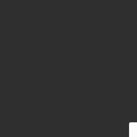
Sie möchten hier weiterl
Dann melden Sie sich bitte rec
INSIDE ist kostenpflichtig und
Wenn Sie noch kein Abonnent 
Hier Abo abschließen und binn
mitlesen!
Mehr dazu aus dem Archiv
29. Januar 2026
Spirituosenabsatz 2025:
Spritbaisse mit Ausreißern