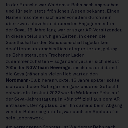
In der Branche war Waldemar Behn hoch angesehen
und für sein stets fröhliches Wesen bekannt. Einen
Namen machte er sich aber vor allem durch sein
über zwei Jahrzehnte dauerndes Engagenment in
der
Geva
. 18 Jahre lang war er sogar AR-Vorsitzender.
In diesen teils unruhigen Zeiten, in denen die
Gesellschafter den Genossenschaftsgedanken
desöfteren unterschiedlich interpretierten, gelang
es Behn stets, den Frechener Laden
zusammenzuhalten – sogar dann, als er sich selbst
2004 der
NGV/Team Beverage
anschloss und damit
die Geva (näher als vielen lieb war) an den
Nordmann
-Club heranrückte. 15 Jahre später sollte
sich aus dieser Nähe gar ein ganz anderes Geflecht
entwickeln. Im Juni 2022 wurde Waldemar Behn auf
der Geva-Jahrestagung in Köln offiziell aus dem AR
entlassen. Der Applaus, der ihn damals beim Abgang
von der Bühne begleitete, war auch ein Applaus für
sein Lebenswerk.
Am vergangenen Sonntag ist Waldemar Behn nach