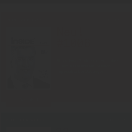
PRINT-AUSGABE
30.07.2026
Neu!
#1006
Showdown Zuckersteuer, dicker
Qualm aus Warstein, Mission
Impossible bei Oettinger
Zum Inhalt
KOPF DER WOCHE
07.08.2026