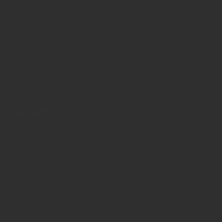
INSIDE - Informationen aus dem
Getränkemarkt
© 2025 INSIDE Getränke. Die Verwendung oder Weiterleitung
von Artikeln - auch bei Nennung der Quelle - ist nur nach
schriftlicher Zustimmung von INSIDE Getränke erlaubt!
Redaktion
Sie haben Fragen oder Informationen aus der Branche und
möchten Kontakt mit uns aufnehmen? Wenden Sie sich an
unsere Redaktion:
INSIDE Getränke Verlags-GmbH
Redaktion
St. Jakobs-Platz 12
80331 München
Telefon: 0049 (0)89 2324906 0