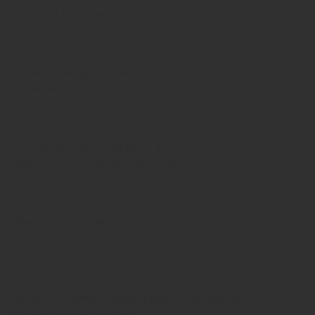
Seinen 70. feierte er auch gleich
03. Juli 2025
Geva: Vogels Abschiedstanz
Getränkewelt kommt nach Berlin
26. März 2025
Ex-Geva-Gf Küster †
Masterpiece Treuhandkontenmodell
21. März 2025
Andreas Vogel
Kopf der Woche
18. März 2025
Vogel nimmt Abschied von Geva