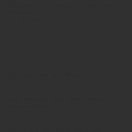
Wenn Sie noch kein Abonnent der INSIDE Web
News sind:
Hier Abo abschließen und binnen weniger
Sekunden einloggen und mitlesen!
Mehr dazu aus dem Archiv:
05. Juni 2026
Team Beverage absorbiert Geva
Schwester wird Mutter
07. November 2025
Ehrenpreis für Peter Sagasser