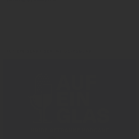
Verbundgruppe dampft ein
Andreas Vogel
Geva
Gregor Lex
AUF EIN GLAS | DER INSIDE-PODCAST