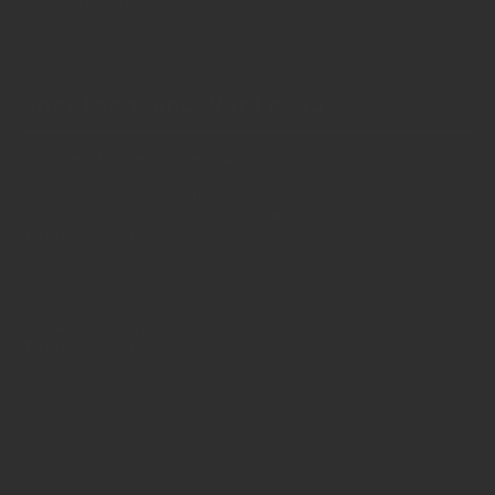
Fax: 0049 (0)89 2324906 10
redaktion(at)insidegetraenke.de
Anzeigen und Vertrieb
Anzeigen, Banner, Stellenanzeigen:
Uwe Mark, markandmedia
Ansbacher Straße 4, 80796 München
Telefon: 0049 (0)89 158 863 00
uwe.mark(at)markandmedia.de
Vertrieb:
Adele von Bornstaedt
Telefon: 0049 (0)89 2324906 12
vertrieb(at)insidegetraenke.de
Kontakt (auch anonym)