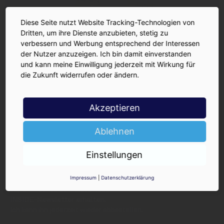
Diese Seite nutzt Website Tracking-Technologien von
Dritten, um ihre Dienste anzubieten, stetig zu
verbessern und Werbung entsprechend der Interessen
der Nutzer anzuzeigen. Ich bin damit einverstanden
und kann meine Einwilligung jederzeit mit Wirkung für
die Zukunft widerrufen oder ändern.
Akzeptieren
INSIDE-Newsletter
INSIDE
Jetzt anmelden!
Ablehnen
Einstellungen
Impressum
|
Datenschutzerklärung
Ja, ich möchte den kostenlosen
INSIDE-Newsletter erhalten.
Ich kann ihn jederzeit wieder abbestellen.