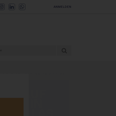
ANMELDEN
F EIN GLAS | DER INSIDE-PODCAST