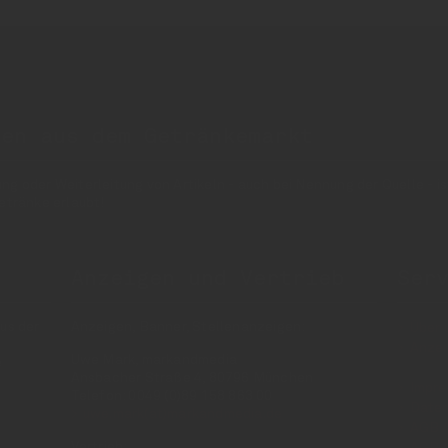
nen aus dem Getränkemarkt
 oder Weiterleitung von Artikeln - auch bei Nennung der Quelle - is
etränke erlaubt!
Anzeigen und Vertrieb
Ser
us der
Anzeigen, Banner, Stellenanzeigen:
Über 
Anzei
Uwe Mark, markandmedia
e
Ansbacher Straße 4, 80796 München
Impr
Telefon: 0049 (0)89 158 863 00
Daten
uwe.mark(at)markandmedia.de
AGB 
Vertrieb:
AGB 