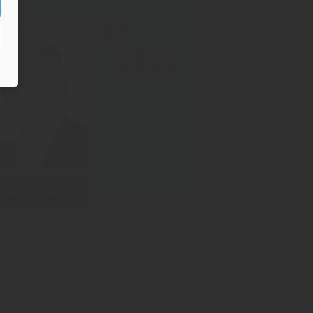
PF DER WOCHE
07.08.2026
32
/2026
Rüdiger Sasse
Weiterlesen