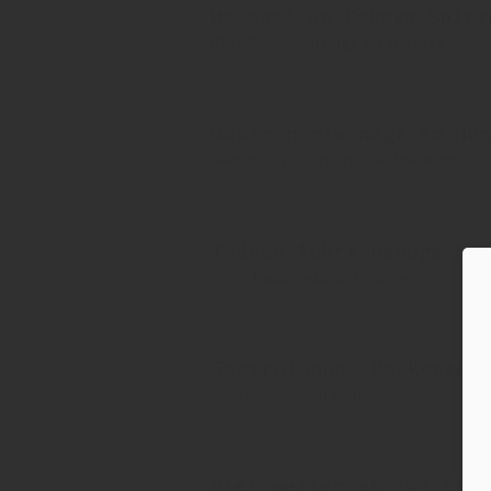
Wechsel an Dehoga-Spitz
CDU-Politikerin folgt auf Hartges
20. August 2025
Gastronomie nagt am Hu
Sechstes Verlustjahr in Folge droht
17. Juli 2025
Tedsen führt Dehoga
Jetzt Hauptgeschäftsführer
02. April 2025
Gastrolöhne: Paukensch
"Allgemeinverbindlich"
01. August 2024
Bier weiter ab 14? Ein