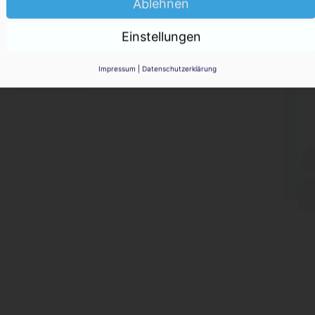
Ablehnen
KO
Einstellungen
Impressum
|
Datenschutzerklärung
haltung
igt Gutverdienende