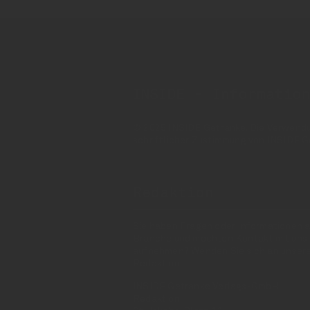
INSIDE - Informatio
© 2025 INSIDE Getränke. Die Verwendung
schriftlicher Zustimmung von INSIDE G
Redaktion
Sie haben Fragen oder Informationen a
Branche und möchten Kontakt mit uns
aufnehmen? Wenden Sie sich an unser
Redaktion:
INSIDE Getränke Verlags-GmbH
Redaktion