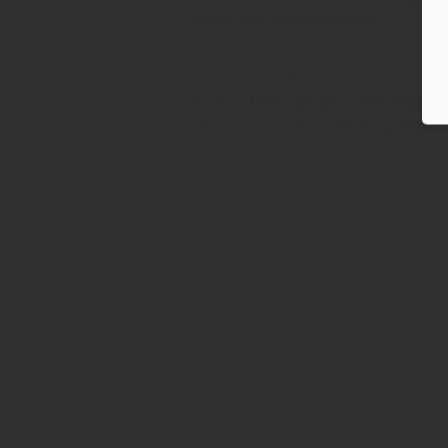
Begleitetes Missverständnis
12. Oktober 2023
Forscher gegen 7%-Beibe
Ökonomen zu Gastro-Regelung: Begünst
Jana Schimke
Dehoga
Ingrid Hartges
Zurück zur Übersicht