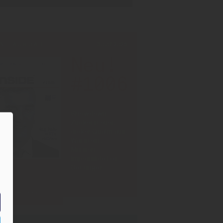
INT-AUSGABE
30.07.2026
Neu!
#1006
Showdown
Zuckersteuer,
dicker Qualm aus
Warstein,
Mission
Impossible bei
Oettinger
Zum Inhalt