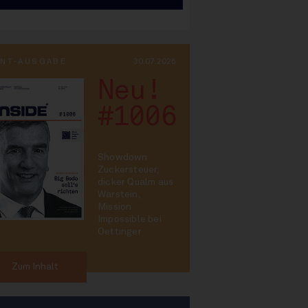
INT-AUSGABE
30.07.2026
Neu!
#1006
Showdown
Zuckersteuer,
dicker Qualm aus
Warstein,
Mission
Impossible bei
Oettinger
Zum Inhalt