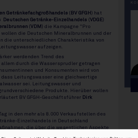
KO
en Getränkefachgroßhandels
(
BV GFGH
) hat
s
Deutschen Getränke-Einzelhandels
(
VDGE
)
eralbrunnen
(
VDM
) die Kampagne "Pro
 wollen die Deutschen Mineralbrunnen und der
die unterschiedlichen Charakteristika von
Leitungswasser aufzeigen.
tärker werdenden Trend des
 allem durch die Wassersprudler getragen
onsumentinnen und Konsumenten wird von
, dass Leitungswasser eine gleichwertige
ralwasser sei. Leitungswasser und
grundverschiedene Produkte. Hierüber wollen
 erläutert BV GFGH-Geschäftsführer
Dirk
ag in den mehr als 8.000 Verkaufstellen des
tränke-Einzelhandels in Deutschland
ßnahmen, die über die wesentlichen Aspekte
nformieren. „Mineralwasser gehört zu den