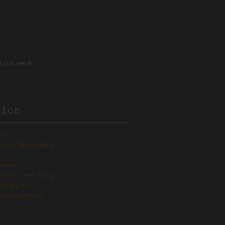
t nur nach
vice
uns
gen / Mediadaten
essum
schutzerklärung
Anzeigen
Abonnements