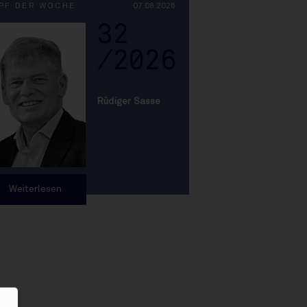
PF DER WOCHE
07.08.2026
32
/2026
Rüdiger Sasse
Weiterlesen