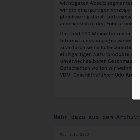
wichtigsten Absatzsegmenten un
wir die einzigartigen Vorzüge d
gleichwertig durch Leitungswass
anschaulich in den Fokus rücken“
Die rund 200 Mineralbrunnen in 
Informationskampagne wesentlich
sich durch seine hohe Qualität un
einzigartigen Naturprodukts und
unverwechselbaren Geschmack je
Botschaften wollen wir wahrnehmb
VDM-Geschäftsführer
Udo Kreme
Mehr dazu aus dem Archiv
06. Juli 2026