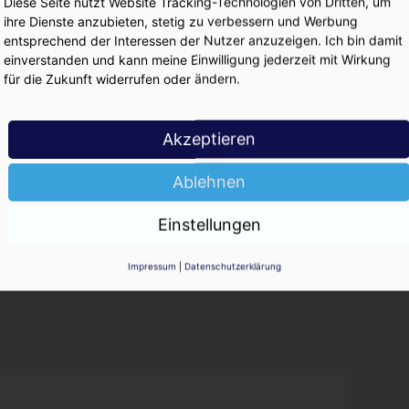
Diese Seite nutzt Website Tracking-Technologien von Dritten, um
serer Mitglieder. Mit der Kampagne möchten
ihre Dienste anzubieten, stetig zu verbessern und Werbung
es Naturprodukts Mineralwasser, das eben nicht
entsprechend der Interessen der Nutzer anzuzeigen. Ich bin damit
er und Wassersprudler ersetzt werden kann,
einverstanden und kann meine Einwilligung jederzeit mit Wirkung
, erklärt
Andreas Vogel
, Vorstand des VDGE.
für die Zukunft widerrufen oder ändern.
Deutschland gestalten die
 mit. „Natürliches Mineralwasser zeichnet
Akzeptieren
d Reinheit, die große Vielfalt dieses
 damit verbunden durch einen
des einzelnen Mineralwassers aus. Diese
Ablehnen
ar in die Fläche tragen“, so der scheidende
r
.
Einstellungen
Impressum
|
Datenschutzerklärung
: