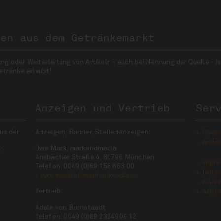
nen aus dem Getränkemarkt
 oder Weiterleitung von Artikeln - auch bei Nennung der Quelle - is
etränke erlaubt!
Anzeigen und Vertrieb
Ser
us der
Anzeigen, Banner, Stellenanzeigen:
Über 
Anzei
Uwe Mark, markandmedia
e
Ansbacher Straße 4, 80796 München
Impr
Telefon: 0049 (0)89 158 863 00
Daten
uwe.mark(at)markandmedia.de
AGB 
Vertrieb:
AGB 
Adele von Bornstaedt
Telefon: 0049 (0)89 2324906 12