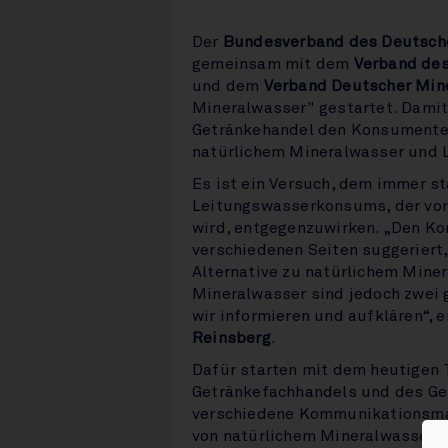
Der
Bundesverband des Deutsch
gemeinsam mit dem
Verband de
und dem
Verband Deutscher Min
Mineralwasser" gestartet. Damit
Getränkehandel den Konsumenten 
natürlichem Mineralwasser und 
Es ist ein Versuch, dem immer s
Leitungswasserkonsums, der vor
wird, entgegenzuwirken. „Den K
verschiedenen Seiten suggeriert
Alternative zu natürlichem Mine
Mineralwasser sind jedoch zwei 
wir informieren und aufklären“,
Reinsberg
.
Dafür starten mit dem heutigen T
Getränkefachhandels und des Ge
verschiedene Kommunikationsma
von natürlichem Mineralwasser i