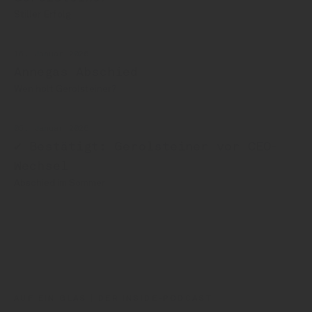
Stiller Erfolg
15. Januar 2026
Annegas Abschied
Wen holt Gerolsteiner?
05. Januar 2026
✔ Bestätigt: Gerolsteiner vor CEO-
Wechsel
Abschied im Sommer
Gerolsteiner
AUF EIN GLAS | DER INSIDE-PODCAST