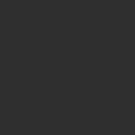
Redaktion
Sie haben Fragen oder Informationen aus der Branche und
möchten Kontakt mit uns aufnehmen? Wenden Sie sich an
unsere Redaktion:
INSIDE Getränke Verlags-GmbH
Redaktion
St. Jakobs-Platz 12
80331 München
Telefon: 0049 (0)89 2324906 0
Fax: 0049 (0)89 2324906 10
redaktion(at)insidegetraenke.de
Anzeigen und Vertrieb
Anzeigen, Banner, Stellenanzeigen:
Uwe Mark, markandmedia