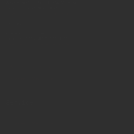
Ansbacher Straße 4, 80796 München
Telefon: 0049 (0)89 158 863 00
uwe.mark(at)markandmedia.de
Vertrieb:
Adele von Bornstaedt
Telefon: 0049 (0)89 2324906 12
vertrieb(at)insidegetraenke.de
Kontakt (auch anonym)
Anzeigen / Mediadaten
Service
Über uns
Anzeigen / Mediadaten