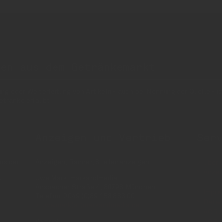
nen aus dem Getränkemarkt
 oder Weiterleitung von Artikeln - auch bei Nennung der Quelle - is
etränke erlaubt!
Anzeigen und Vertrieb
Ser
us der
Anzeigen, Banner, Stellenanzeigen:
Über 
Anzei
Uwe Mark, markandmedia
e
Ansbacher Straße 4, 80796 München
Impr
Telefon: 0049 (0)89 158 863 00
Daten
uwe.mark(at)markandmedia.de
AGB 
Vertrieb:
AGB 