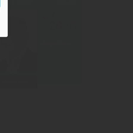
PF DER WOCHE
07.08.2026
32
/2026
Rüdiger Sasse
Weiterlesen