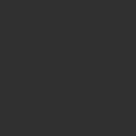
INSIDE - Informatio
© 2025 INSIDE Getränke. Die Verwendung
schriftlicher Zustimmung von INSIDE G
Redaktion
Sie haben Fragen oder Informationen a
Branche und möchten Kontakt mit uns
aufnehmen? Wenden Sie sich an unser
Redaktion:
INSIDE Getränke Verlags-GmbH
Redaktion