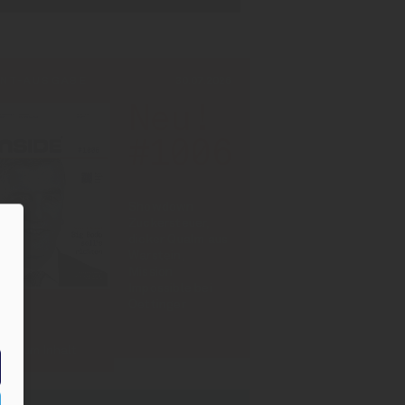
INT-AUSGABE
30.07.2026
Neu!
#1006
Showdown
Zuckersteuer,
dicker Qualm aus
Warstein,
Mission
Impossible bei
Oettinger
Zum Inhalt