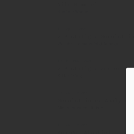
Nils Hemmerle
Kopf der Woche
14. April 2026
✔ Bestätigt: Gerolstein
Waschmittelmann folgt Annega
19. Februar 2026
✔ Bestätigt: Zartes Pl
Stiller Erfolg
29. Januar 2026
Gerolsteiner: Analyse 
Mineralbrunnen-Hitliste
15. Januar 2026
Annegas Abschied