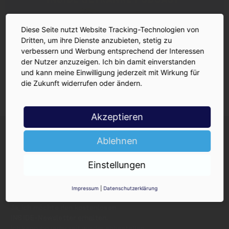
Diese Seite nutzt Website Tracking-Technologien von
Dritten, um ihre Dienste anzubieten, stetig zu
verbessern und Werbung entsprechend der Interessen
der Nutzer anzuzeigen. Ich bin damit einverstanden
und kann meine Einwilligung jederzeit mit Wirkung für
die Zukunft widerrufen oder ändern.
Akzeptieren
INSIDE-Newsletter
INSIDE
Jetzt anmelden!
Ablehnen
Einstellungen
Impressum
|
Datenschutzerklärung
Ja, ich möchte den kostenlosen
INSIDE-Newsletter erhalten.
Ich kann ihn jederzeit wieder abbestellen.