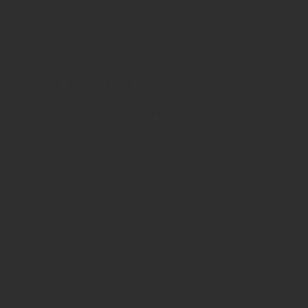
Telefon: 0049 (0)89 2324906 0
Fax: 0049 (0)89 2324906 10
redaktion(at)insidegetraenke.de
Anzeigen und Vertrieb
Anzeigen, Banner, Stellenanzeigen:
Uwe Mark, markandmedia
Ansbacher Straße 4, 80796 München
Telefon: 0049 (0)89 158 863 00
uwe.mark(at)markandmedia.de
Vertrieb:
Adele von Bornstaedt
Telefon: 0049 (0)89 2324906 12
vertrieb(at)insidegetraenke.de
Kontakt (auch anonym)