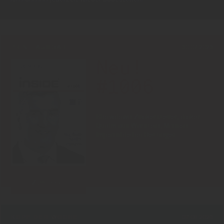
PRINT-AUSGABE
30.07.2026
Neu!
#1006
Showdown Zuckersteuer, dicker
Qualm aus Warstein, Mission
Impossible bei Oettinger
Zum Inhalt
KOPF DER WOCHE
07.08.2026