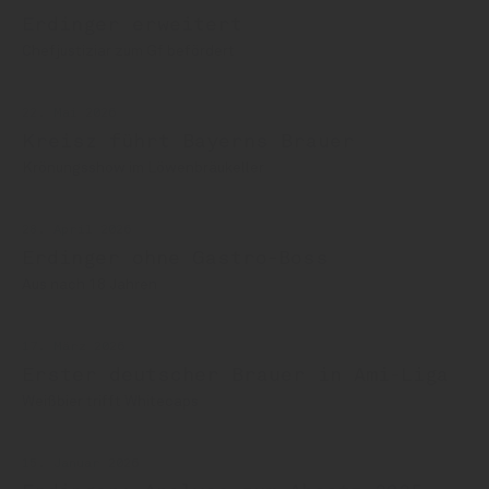
Erdinger erweitert
Chefjustiziar zum Gf befördert
22. Mai 2026
Kreisz führt Bayerns Brauer
Krönungsshow im Löwenbräukeller
28. April 2026
Erdinger ohne Gastro-Boss
Aus nach 18 Jahren
17. März 2026
Erster deutscher Brauer in Ami-Liga
Weißbier trifft Whitecaps
15. Januar 2026