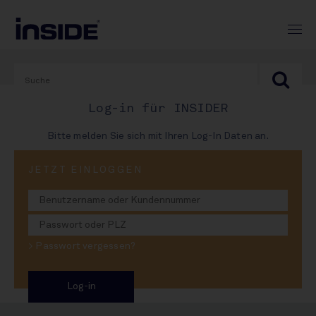
Log-in für INSIDER
Bitte melden Sie sich mit Ihren Log-In Daten an.
PRINT-AUSGABE
JETZT EINLOGGEN
#1000
Warstein killt Standorte:
> Passwort vergessen?
Cramers Cut