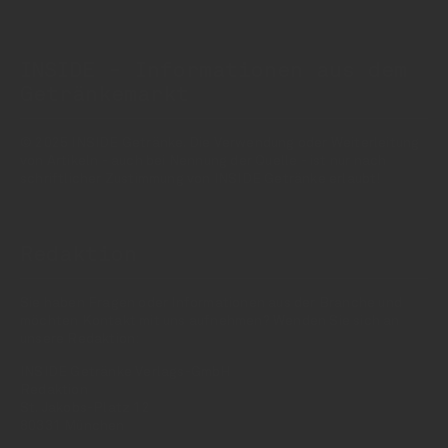
INSIDE - Informationen aus dem
Getränkemarkt
© 2025 INSIDE Getränke. Die Verwendung oder Weiterleitung
von Artikeln - auch bei Nennung der Quelle - ist nur nach
schriftlicher Zustimmung von INSIDE Getränke erlaubt!
Redaktion
Sie haben Fragen oder Informationen aus der Branche und
möchten Kontakt mit uns aufnehmen? Wenden Sie sich an
unsere Redaktion:
INSIDE Getränke Verlags-GmbH
Redaktion
St. Jakobs-Platz 12
80331 München