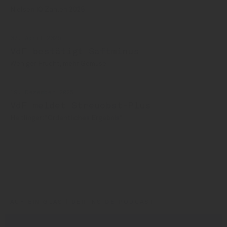
Nielsen IQ Zahlen 2025
07. April 2026
VdF bestätigt Saftminus
Weniger Frucht, mehr Gemüse
19. Dezember 2025
VdF meldet Streuobst-Plus
Heitlinger: "Ordentliches Ergebnis"
VdF
Streuobst
Fruchtsaft
AUF EIN GLAS | DER INSIDE-PODCAST