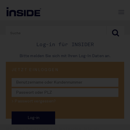
Log-in für INSIDER
Bitte melden Sie sich mit Ihren Log-In Daten an.
JETZT EINLOGGEN
24. Juli 2024
Durchschnittliche
Streuobsternte
> Passwort vergessen?
erwartet
VdF gibt Schätzung für laufendes Jahr ab