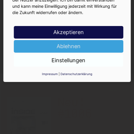
INSIDE-Newsletter
INSIDE
und kann meine Einwilligung jederzeit mit Wirkung für
Jetzt anmelden!
die Zukunft widerrufen oder ändern.
Akzeptieren
Ablehnen
Ja, ich möchte den kostenlosen
INSIDE-Newsletter erhalten.
Einstellungen
Ich kann ihn jederzeit wieder abbestellen.
Impressum
|
Datenschutzerklärung
PRINT-AUSGABE
30.07.2026
Neu!
#1006
Showdown Zuckersteuer, dicker