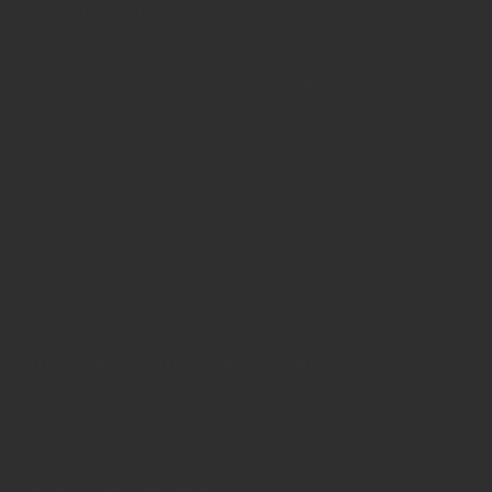
Redaktion
Sie haben Fragen oder Informationen aus der Branche und
möchten Kontakt mit uns aufnehmen? Wenden Sie sich an
unsere Redaktion:
INSIDE Getränke Verlags-GmbH
Redaktion
St. Jakobs-Platz 12
80331 München
Telefon: 0049 (0)89 2324906 0
Fax: 0049 (0)89 2324906 10
redaktion(at)insidegetraenke.de
Anzeigen und Vertrieb
Anzeigen, Banner, Stellenanzeigen:
Uwe Mark, markandmedia
Ansbacher Straße 4, 80796 München
Telefon: 0049 (0)89 158 863 00