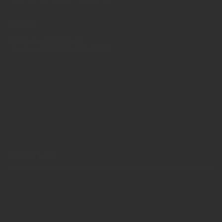
uwe.mark(at)markandmedia.de
Vertrieb:
Adele von Bornstaedt
Telefon: 0049 (0)89 2324906 12
vertrieb(at)insidegetraenke.de
Kontakt (auch anonym)
Anzeigen / Mediadaten
Service
Über uns
Anzeigen / Mediadaten
Impressum
Datenschutzerklärung