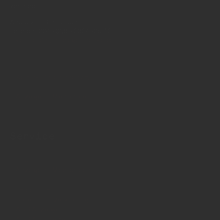
Vertrieb:
Adele von Bornstaedt
Telefon: 0049 (0)89 2324906 12
vertrieb(at)insidegetraenke.de
Kontakt (auch anonym)
Anzeigen / Mediadaten
Service
Über uns
Anzeigen / Mediadaten
Impressum
Datenschutzerklärung
AGB Anzeigen
AGB Abonnements