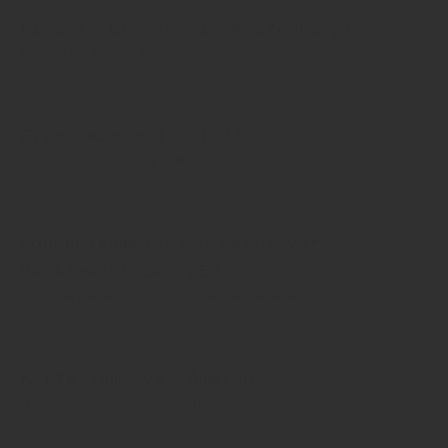
23. April 2026
Diesel: Branche im Kostenkampf
Stresstest für alle Stufen
10. Dezember 2025
Grüne Karte für Ball
Alu-Gigant darf Europa-Werke kaufen
21. November 2025
Monopolkommission warnt vor
Marktmacht des LEH
"Top 4 erweitern Kontrolle über die Lieferkette"
02. Juni 2025
Kartellamt vs. Amazon
"Wettbewerblich bedenklich"