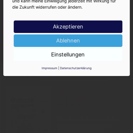
und kann meine Einwilligung jederzeit mit Wirkung für
die Zukunft widerrufen oder ändern.
Akzeptieren
Ja, ich möchte den kostenlosen
Ablehnen
INSIDE-Newsletter erhalten.
Ich kann ihn jederzeit wieder abbestellen.
Einstellungen
Impressum
|
Datenschutzerklärung
PRINT-AUSGABE
30.07.2026
Neu!
#1006
Showdown Zuckersteuer, dicker
Qualm aus Warstein, Mission
Impossible bei Oettinger