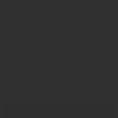
20. Dezember 2023
Rewe/Trinks: Kartellamt flutscht,
Edeka hakt
Artikel aus INSIDE 941
12. Dezember 2023
Rewe/Trinks durchgewunken
Kartellamt erkennt keinerlei Gefahren
Diesel
Treibstoff
Kartellamt
AUF EIN GLAS | DER INSIDE-PODCAST