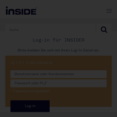
Log-in für INSIDER
Bitte melden Sie sich mit Ihren Log-In Daten an.
JETZT EINLOGGEN
07. Mai 2026
Dieselpreis für
Großhandel fällt
> Passwort vergessen?
Auswirkung der Steuersenkung unklar