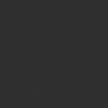
Sie haben Fragen oder Informationen aus der Branche und
möchten Kontakt mit uns aufnehmen? Wenden Sie sich an
unsere Redaktion:
INSIDE Getränke Verlags-GmbH
Redaktion
St. Jakobs-Platz 12
80331 München
Telefon: 0049 (0)89 2324906 0
Fax: 0049 (0)89 2324906 10
redaktion(at)insidegetraenke.de
Anzeigen und Vertrieb
Anzeigen, Banner, Stellenanzeigen:
Uwe Mark, markandmedia
Ansbacher Straße 4, 80796 München
Telefon: 0049 (0)89 158 863 00
uwe.mark(at)markandmedia.de