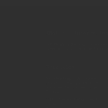
INSIDE - Informatio
© 2025 INSIDE Getränke. Die Verwendung
schriftlicher Zustimmung von INSIDE G
Redaktion
Sie haben Fragen oder Informationen a
Branche und möchten Kontakt mit uns
aufnehmen? Wenden Sie sich an unser
Redaktion:
INSIDE Getränke Verlags-GmbH
Redaktion