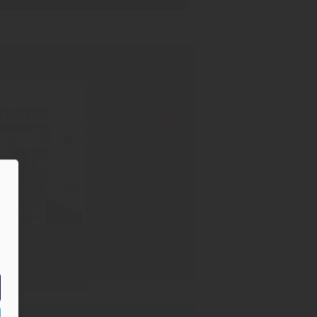
INT-AUSGABE
30.07.2026
Neu!
#1006
Showdown
Zuckersteuer,
dicker Qualm aus
Warstein,
Mission
Impossible bei
Oettinger
Zum Inhalt