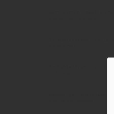
08. Juni 2026
Watt wittert zweite Cha
Brewdog-Investoren angelockt
21. Mai 2026
Im Kühlschrank: Fools f
Von James Watt
26. Februar 2026
Im Kühlschrank: Lost L
Von Brewdog
22. August 2024
Radeberger installiert
Brew Dog-Mann übernimmt