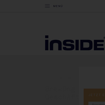
MENÜ
28. Februar 2026
BrewDog liqui
JETZT 
Geschäft