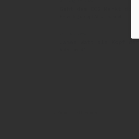
01. August 2024
Geht dem CO2-Markt die 
Brew Dog stoppt Ablasshandel
21. Mai 2024
James Watt als Kopf de
Abtritt mit 41
BrewDog
James Watt
Zurück zur Übersicht