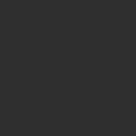
nen aus dem Getränkemarkt
 oder Weiterleitung von Artikeln - auch bei Nennung der Quelle - is
etränke erlaubt!
Anzeigen und Vertrieb
Ser
us der
Anzeigen, Banner, Stellenanzeigen:
Über 
Anzei
Uwe Mark, markandmedia
e
Ansbacher Straße 4, 80796 München
Impr
Telefon: 0049 (0)89 158 863 00
Daten
uwe.mark(at)markandmedia.de
AGB 
Vertrieb:
AGB 