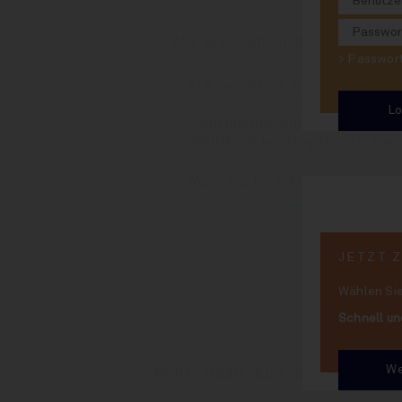
Alle BrewPubs und auch die Brau
> Passwo
Sie möchten hier weiterl
Dann melden Sie sich bitte rec
INSIDE ist kostenpflichtig und
Wenn Sie noch kein Abonnent 
Hier Abo abschließen und binn
mitlesen!
JETZT 
Wählen Sie
Schnell un
We
Mehr dazu aus dem Archiv