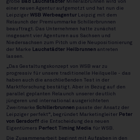
große
Bad Lauchstädter
Mineralbrunnen wird von
einer neuen Agentur aufgemotzt und hat nun die
Leipziger
WSB Werbeagentur
Leipzig mit dem
Relaunch der Premiummarke Schillerbrunnen
beauftragt. Das Unternehmen hatte zunächst
insgesamt vier Agenturen aus Sachsen und
Niedersachsen zum Pitch um die Neupositionierung
der Marke
Lauchstädter Heilbrunnen
antreten
lassen.
„Das Gestaltungskonzept von WSB war zu
progressiv
für unsere traditionelle Heilquelle - das
haben auch die anschließenden Test in der
Marktforschung bestätigt. Aber in Bezug auf den
parallel geplanten Relaunch unserer deutlich
jüngeren und international ausgerichteten
Zweitmarke
Schillerbrunnen
passte der Ansatz der
Leipziger perfekt“, begründet Marketingleiter
Peter
von Gersdorff
die Entscheidung des neuen
Eigentümers
Perfect Timing Media
für WSB.
Die Zusammenarbeit beginnt mit Aufgaben in den