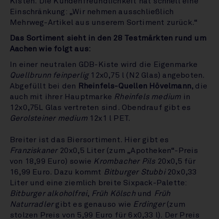
Kisten. Die Kundenfreundlichkeit hat schnell eine
Einschränkung: „Wir nehmen ausschließlich
Mehrweg-Artikel aus unserem Sortiment zurück.“
Das Sortiment sieht in den 28 Testmärkten rund um
Aachen wie folgt aus:
In einer neutralen GDB-Kiste wird die Eigenmarke
Quellbrunn feinperlig
12x0,75 l (N2 Glas) angeboten.
Abgefüllt bei den
Rheinfels-Quellen Hövelmann
, die
auch mit ihrer Hauptmarke
Rheinfels medium
in
12x0,75L Glas vertreten sind. Obendrauf gibt es
Gerolsteiner medium
12x1 l PET.
Breiter ist das Biersortiment. Hier gibt es
Franziskaner
20x0,5 Liter (zum „Apotheken“-Preis
von 18,99 Euro) sowie
Krombacher Pils
20x0,5 für
16,99 Euro. Dazu kommt
Bitburger Stubbi
20x0,33
Liter und eine ziemlich breite Sixpack-Palette:
Bitburger alkoholfrei
,
Früh Kölsch
und
Früh
Naturradler
gibt es genauso wie
Erdinger
(zum
stolzen Preis von 5,99 Euro für 6x0,33 l). Der Preis