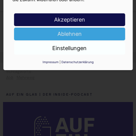
Mineralbrunnen-Hitliste
Akzeptieren
15. Januar 2026
Brasserie Saint-Omer angelt sich
Ablehnen
Aldi-PET-Bier
Billigprofis stopfen Loch
Einstellungen
Impressum
|
Datenschutzerklärung
Aldi
Mehrweg
AUF EIN GLAS | DER INSIDE-PODCAST