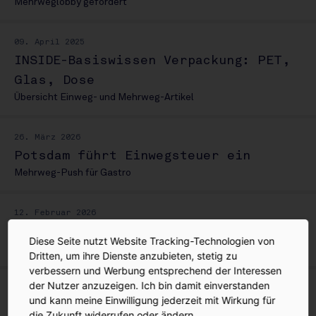
Mehrweglobby gefordert
09. April 2025
INSIDE-Basiswissen Verpackung: PET,
Glas, Dose
Übersicht Einweg- und Mehrweg-Artikel
26. März 2026
Potsdam führt Einwegsteuer ein
Mehrweg-Push für Gastro
12. Februar 2026
Discounter werfen Preiskammellen
Diese Seite nutzt Website Tracking-Technologien von
Wein, Sekt, Whisky dauerhaft günstiger
Dritten, um ihre Dienste anzubieten, stetig zu
verbessern und Werbung entsprechend der Interessen
der Nutzer anzuzeigen. Ich bin damit einverstanden
29. Januar 2026
und kann meine Einwilligung jederzeit mit Wirkung für
Aldi: Analyse zum Absatz 2025
die Zukunft widerrufen oder ändern.