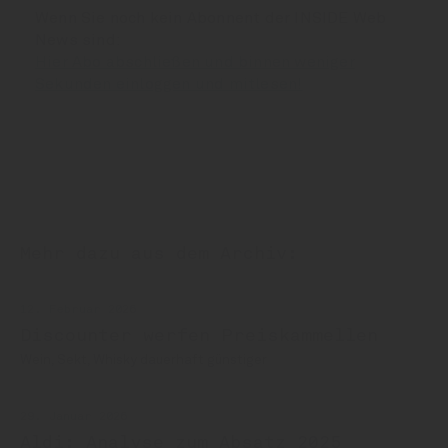
Wenn Sie noch kein Abonnent der INSIDE Web
News sind:
Hier Abo abschließen und binnen weniger
Sekunden einloggen und mitlesen!
Mehr dazu aus dem Archiv:
12. Februar 2026
Discounter werfen Preiskammellen
Wein, Sekt, Whisky dauerhaft günstiger
29. Januar 2026
Aldi: Analyse zum Absatz 2025