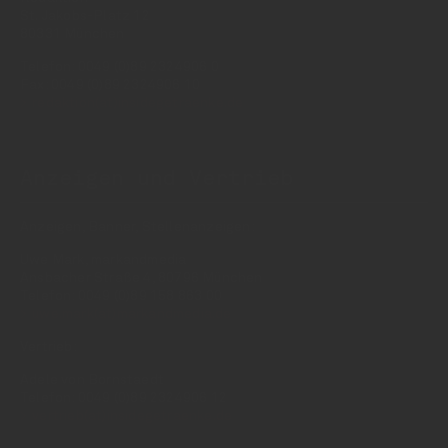
St. Jakobs-Platz 12
80331 München
Telefon: 0049 (0)89 2324906 0
Fax: 0049 (0)89 2324906 10
redaktion(at)insidegetraenke.de
Anzeigen und Vertrieb
Anzeigen, Banner, Stellenanzeigen:
Uwe Mark, markandmedia
Ansbacher Straße 4, 80796 München
Telefon: 0049 (0)89 158 863 00
uwe.mark(at)markandmedia.de
Vertrieb:
Adele von Bornstaedt
Telefon: 0049 (0)89 2324906 12
vertrieb(at)insidegetraenke.de