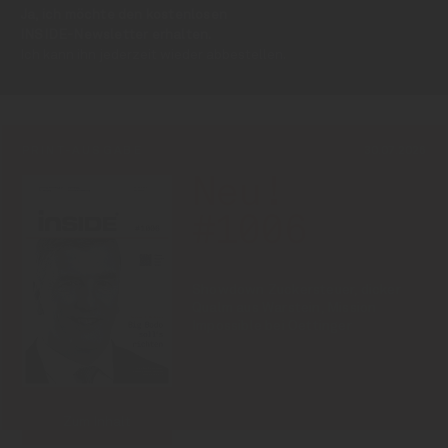
Ja, ich möchte den kostenlosen
INSIDE-Newsletter erhalten.
Ich kann ihn jederzeit wieder abbestellen.
PRINT-AUSGABE
30.07.2026
Neu!
#1006
Showdown Zuckersteuer, dicker
Qualm aus Warstein, Mission
Impossible bei Oettinger
Zum Inhalt