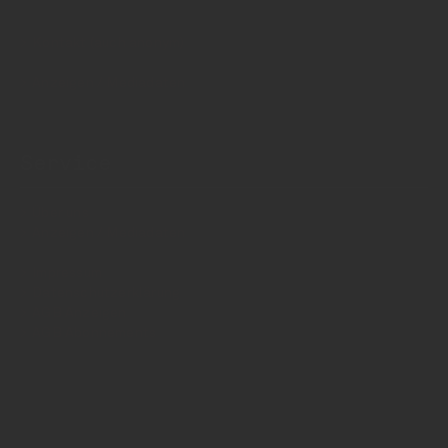
Kontakt (auch anonym)
Anzeigen / Mediadaten
Service
Über uns
Anzeigen / Mediadaten
Impressum
Datenschutzerklärung
AGB Anzeigen
AGB Abonnements