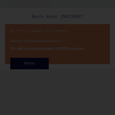
Alle Heftartikel 990
Noch kein INSIDER?
04. Dezember 2025
JETZT ZUGANG SICHERN!
Saftiges Preis-
Wählen Sie Ihre Anmeldeoption.
Wirrwarr
Schnell und unkompliziert INSIDER werden!
Weiter
Die Preiskämpfe toben
Sie möchten hier weiterlesen?
Dann melden Sie sich bitte rechts oben an - der
Nachrichtenbereich von INSIDE ist
kostenpflichtig und steht nur Abonnenten zur
Verfügung. Danke!