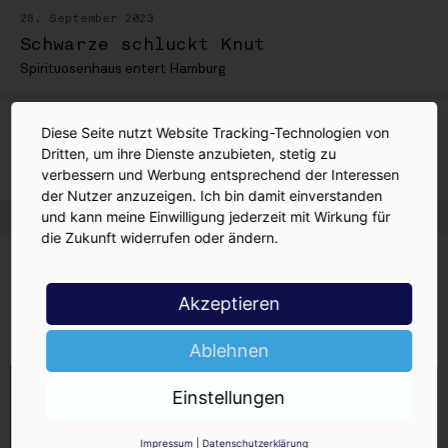
28. September 2023
Schwarze schluckt Knut
Spirituosenhaus entert Hamburg
28. Juli 2022
Diese Seite nutzt Website Tracking-Technologien von
Katharina Schwarze übernimmt
Dritten, um ihre Dienste anzubieten, stetig zu
verbessern und Werbung entsprechend der Interessen
Artikel aus INSIDE 907
der Nutzer anzuzeigen. Ich bin damit einverstanden
und kann meine Einwilligung jederzeit mit Wirkung für
die Zukunft widerrufen oder ändern.
Schwarze & Schlichte
Katharina Schwarze
Akzeptieren
AUF EIN GLAS | DER INSIDE-PODCAST
Ablehnen
Einstellungen
Impressum
|
Datenschutzerklärung