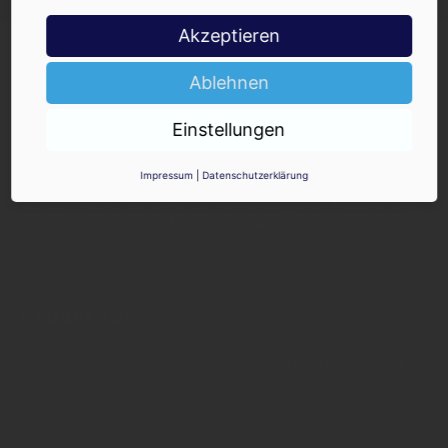
Akzeptieren
Ablehnen
Einstellungen
INSIDE - Informationen aus dem
Getränkemarkt
Impressum
|
Datenschutzerklärung
© 2025 INSIDE Getränke. Die Verwendung oder Weiterleitung
von Artikeln - auch bei Nennung der Quelle - ist nur nach
schriftlicher Zustimmung von INSIDE Getränke erlaubt!
Redaktion
Sie haben Fragen oder Informationen aus der Branche und
möchten Kontakt mit uns aufnehmen? Wenden Sie sich an
unsere Redaktion:
INSIDE Getränke Verlags-GmbH