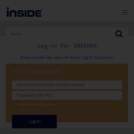
Log-in für INSIDER
Bitte melden Sie sich mit Ihren Log-In Daten an.
PRINT-AUSGABE
JETZT EINLOGGEN
#951
Orangen-Kollaps:
> Passwort vergessen?
Fruchtsaft-Hitliste