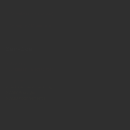
Kontakt (auch anonym)
Anzeigen / Mediadaten
Service
Über uns
Anzeigen / Mediadaten
Impressum
Datenschutzerklärung
AGB Anzeigen
AGB Abonnements