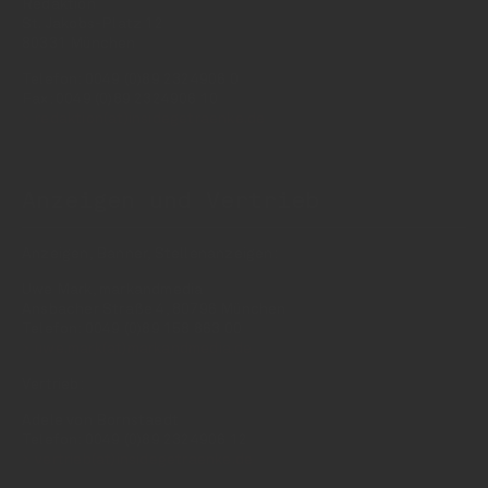
Redaktion
St. Jakobs-Platz 12
80331 München
Telefon: 0049 (0)89 2324906 0
Fax: 0049 (0)89 2324906 10
redaktion(at)insidegetraenke.de
Anzeigen und Vertrieb
Anzeigen, Banner, Stellenanzeigen:
Uwe Mark, markandmedia
Ansbacher Straße 4, 80796 München
Telefon: 0049 (0)89 158 863 00
uwe.mark(at)markandmedia.de
Vertrieb:
Adele von Bornstaedt
Telefon: 0049 (0)89 2324906 12
vertrieb(at)insidegetraenke.de