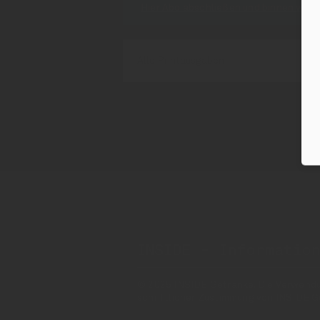
Hier Abo abschließen und binnen weni
Alle Printausgaben
INSIDE - Informatio
© 2025 INSIDE Getränke. Die Verwendung
schriftlicher Zustimmung von INSIDE G