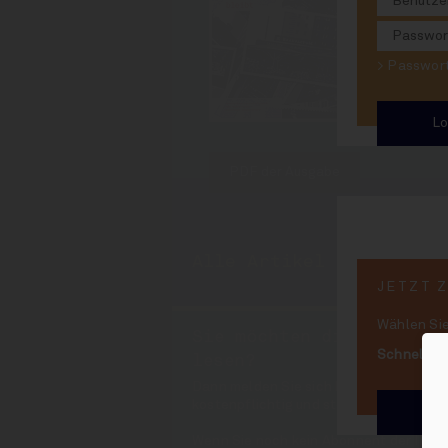
13 Jahre
hängen b
> Passwo
PDF der Ausgabe
Alle Artikel aus INSID
JETZT 
Wählen Sie
Sie möchten die Artikel
Schnell un
lesen?
Dann melden Sie sich bitte rechts oben
kostenpflichtig und steht nur Abonnen
We
Wenn Sie noch kein Abonnent der INSI