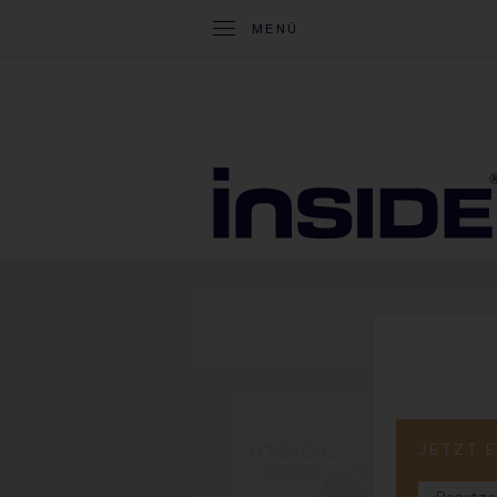
MENÜ
Alle Printausgaben
PRINT-
JETZT 
#9