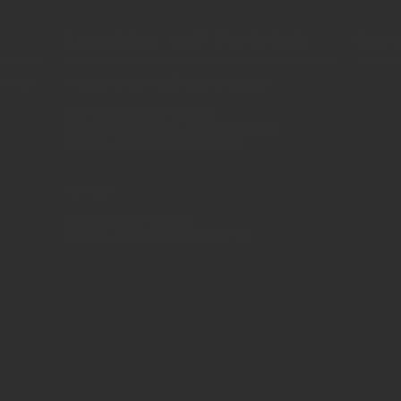
Anzeigen und Vertrieb
Ser
us der
Anzeigen, Banner, Stellenanzeigen:
Über 
Anzei
Uwe Mark, markandmedia
e
Ansbacher Straße 4, 80796 München
Impr
Telefon: 0049 (0)89 158 863 00
Daten
uwe.mark(at)markandmedia.de
AGB 
Vertrieb:
AGB 
Adele von Bornstaedt
Telefon: 0049 (0)89 2324906 12
vertrieb(at)insidegetraenke.de
Anzeigen / Mediadaten