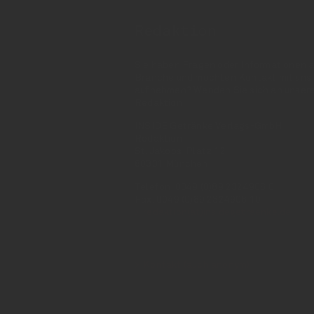
Redaktion
Sie haben Fragen oder Informationen a
Branche und möchten Kontakt mit uns
aufnehmen? Wenden Sie sich an unser
Redaktion:
INSIDE Getränke Verlags-GmbH
Redaktion
St. Jakobs-Platz 12
80331 München
Telefon: 0049 (0)89 2324906 0
Fax: 0049 (0)89 2324906 10
redaktion(at)insidegetraenke.de
Kontakt (auch anonym)