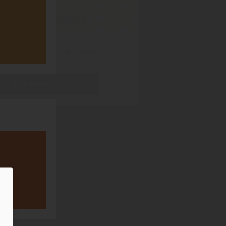
OBLS BIERRADAR
lsen-IQ-Zahlen zum Biermarkt
Bierradar Q1/2026