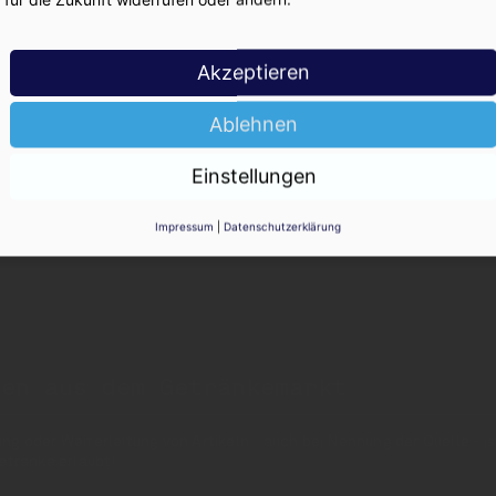
ger Sekunden einloggen und mitlesen!
Akzeptieren
Ablehnen
Einstellungen
Impressum
|
Datenschutzerklärung
nen aus dem Getränkemarkt
 oder Weiterleitung von Artikeln - auch bei Nennung der Quelle - is
etränke erlaubt!