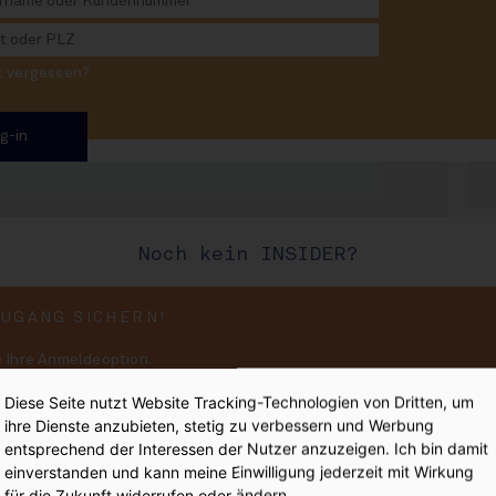
STR
 Craft: Was
leibt
rt vergessen?
Nie
Noch kein INSIDER?
E
#932
:
ZUGANG SICHERN!
 Ihre Anmeldeoption.
 aus dieser INSIDE Ausgabe 
d unkompliziert INSIDER werden!
Diese Seite nutzt Website Tracking-Technologien von Dritten, um
ihre Dienste anzubieten, stetig zu verbessern und Werbung
 an - der Magazinbereich von INSIDE ist
entsprechend der Interessen der Nutzer anzuzeigen. Ich bin damit
ten zur Verfügung. Danke!
iter
einverstanden und kann meine Einwilligung jederzeit mit Wirkung
DE Magazine sind:
für die Zukunft widerrufen oder ändern.