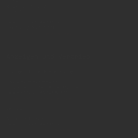
Redaktion
St. Jakobs-Platz 12
80331 München
Telefon: 0049 (0)89 2324906 0
Fax: 0049 (0)89 2324906 10
redaktion(at)insidegetraenke.de
Anzeigen und Vertrieb
Anzeigen, Banner, Stellenanzeigen:
Uwe Mark, markandmedia
Ansbacher Straße 4, 80796 München
Telefon: 0049 (0)89 158 863 00
uwe.mark(at)markandmedia.de
Vertrieb:
Adele von Bornstaedt
Telefon: 0049 (0)89 2324906 12
vertrieb(at)insidegetraenke.de