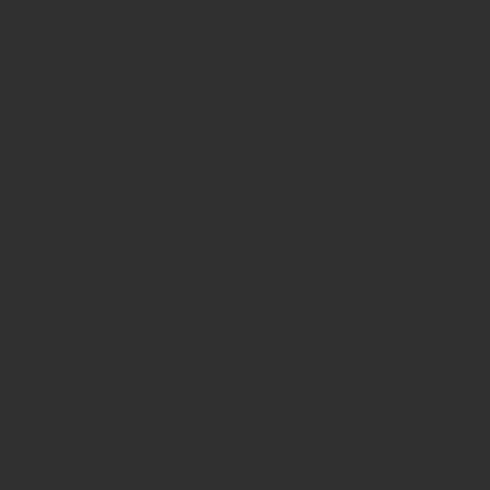
Kontakt (auch anonym)
Anzeigen / Mediadaten
Service
Über uns
Anzeigen / Mediadaten
Impressum
Datenschutzerklärung
AGB Anzeigen
AGB Abonnements