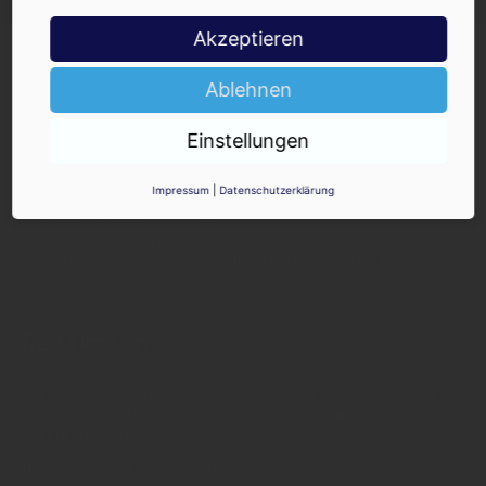
Akzeptieren
Ablehnen
Einstellungen
INSIDE - Informationen aus dem
Getränkemarkt
Impressum
|
Datenschutzerklärung
© 2025 INSIDE Getränke. Die Verwendung oder Weiterleitung
von Artikeln - auch bei Nennung der Quelle - ist nur nach
schriftlicher Zustimmung von INSIDE Getränke erlaubt!
Redaktion
Sie haben Fragen oder Informationen aus der Branche und
möchten Kontakt mit uns aufnehmen? Wenden Sie sich an
unsere Redaktion:
INSIDE Getränke Verlags-GmbH