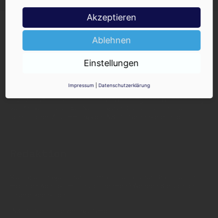
Akzeptieren
Ablehnen
Einstellungen
INSIDE - Informationen aus dem
Getränkemarkt
Impressum
|
Datenschutzerklärung
© 2025 INSIDE Getränke. Die Verwendung oder Weiterleitung
von Artikeln - auch bei Nennung der Quelle - ist nur nach
schriftlicher Zustimmung von INSIDE Getränke erlaubt!
Redaktion
Sie haben Fragen oder Informationen aus der Branche und
möchten Kontakt mit uns aufnehmen? Wenden Sie sich an
unsere Redaktion:
INSIDE Getränke Verlags-GmbH