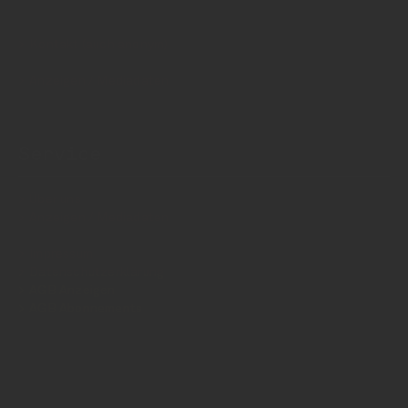
Kontakt (auch anonym)
Anzeigen / Mediadaten
Service
Über uns
Anzeigen / Mediadaten
Impressum
Datenschutzerklärung
AGB Anzeigen
AGB Abonnements