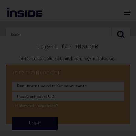
Log-in für INSIDER
Bitte melden Sie sich mit Ihren Log-In Daten an.
PRINT-AUSGABE
JETZT EINLOGGEN
#893
INSIDE-Marken-Hitliste: Der
> Passwort vergessen?
6-Millionen-Hektoliter-Fluch