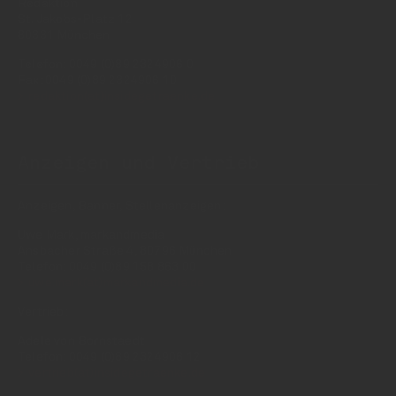
Redaktion
St. Jakobs-Platz 12
80331 München
Telefon: 0049 (0)89 2324906 0
Fax: 0049 (0)89 2324906 10
redaktion(at)insidegetraenke.de
Anzeigen und Vertrieb
Anzeigen, Banner, Stellenanzeigen:
Uwe Mark, markandmedia
Ansbacher Straße 4, 80796 München
Telefon: 0049 (0)89 158 863 00
uwe.mark(at)markandmedia.de
Vertrieb:
Adele von Bornstaedt
Telefon: 0049 (0)89 2324906 12
vertrieb(at)insidegetraenke.de