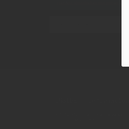
Hier Abo abschließen und binnen weni
Alle Printausgaben
INSIDE - Informatio
© 2025 INSIDE Getränke. Die Verwendung
schriftlicher Zustimmung von INSIDE G