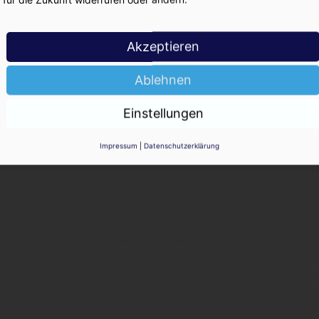
ger Sekunden einloggen und mitlesen!
Akzeptieren
Ablehnen
Einstellungen
Impressum
|
Datenschutzerklärung
nen aus dem Getränkemarkt
 oder Weiterleitung von Artikeln - auch bei Nennung der Quelle - is
etränke erlaubt!