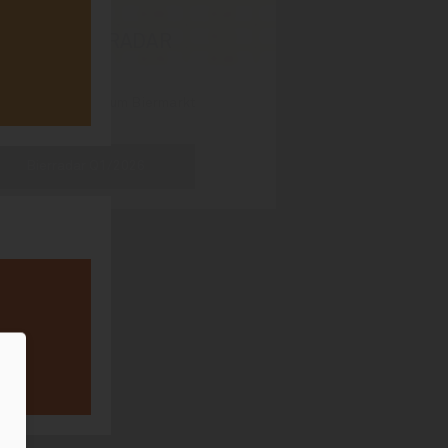
OBLS BIERRADAR
lsen-IQ-Zahlen zum Biermarkt
Bierradar Q1/2026