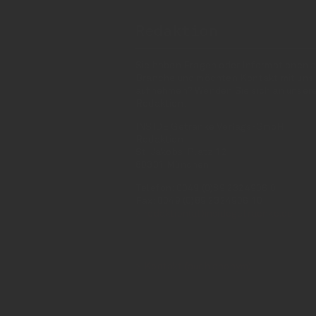
Redaktion
Sie haben Fragen oder Informationen a
Branche und möchten Kontakt mit uns
aufnehmen? Wenden Sie sich an unser
Redaktion:
INSIDE Getränke Verlags-GmbH
Redaktion
St. Jakobs-Platz 12
80331 München
Telefon: 0049 (0)89 2324906 0
Fax: 0049 (0)89 2324906 10
redaktion(at)insidegetraenke.de
Kontakt (auch anonym)