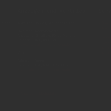
Anzeigen und Vertrieb
Ser
us der
Anzeigen, Banner, Stellenanzeigen:
Über 
Anzei
Uwe Mark, markandmedia
e
Ansbacher Straße 4, 80796 München
Impr
Telefon: 0049 (0)89 158 863 00
Daten
uwe.mark(at)markandmedia.de
AGB 
Vertrieb:
AGB 
Adele von Bornstaedt
Telefon: 0049 (0)89 2324906 12
vertrieb(at)insidegetraenke.de
Anzeigen / Mediadaten