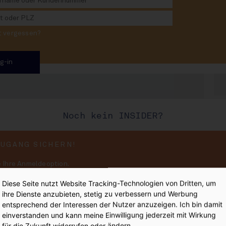
STR
in der Krise:
rnüchtert
rt vergessen?
Nie
Noch kein INSIDER?
E
#889
:
ZUGANG SICHERN!
 Ihre Anmeldeoption.
 aus dieser INSIDE Ausgabe 
d unkompliziert INSIDER werden!
Diese Seite nutzt Website Tracking-Technologien von Dritten, um
ihre Dienste anzubieten, stetig zu verbessern und Werbung
 an - der Magazinbereich von INSIDE ist
entsprechend der Interessen der Nutzer anzuzeigen. Ich bin damit
ten zur Verfügung. Danke!
iter
einverstanden und kann meine Einwilligung jederzeit mit Wirkung
DE Magazine sind:
für die Zukunft widerrufen oder ändern.