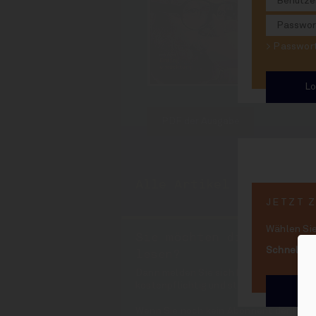
Weißbier 
Erding e
> Passwo
PDF der Ausgabe
Alle Artikel aus INSID
JETZT 
Wählen Sie
Sie möchten die Artikel
Schnell un
lesen?
Dann melden Sie sich bitte rechts oben
kostenpflichtig und steht nur Abonnen
We
Wenn Sie noch kein Abonnent der INSI