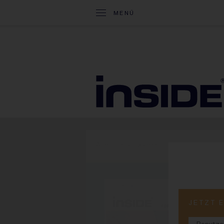
MENÜ
Alle Printausgaben
PRINT-
JETZT 
#8