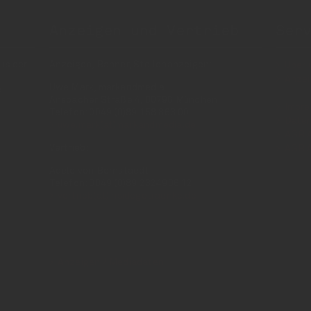
Anzeigen und Vertrieb
Ser
us der
Anzeigen, Banner, Stellenanzeigen:
Über 
Anzei
Uwe Mark, markandmedia
e
Ansbacher Straße 4, 80796 München
Impr
Telefon: 0049 (0)89 158 863 00
Daten
uwe.mark(at)markandmedia.de
AGB 
Vertrieb:
AGB 
Adele von Bornstaedt
Telefon: 0049 (0)89 2324906 12
vertrieb(at)insidegetraenke.de
Anzeigen / Mediadaten