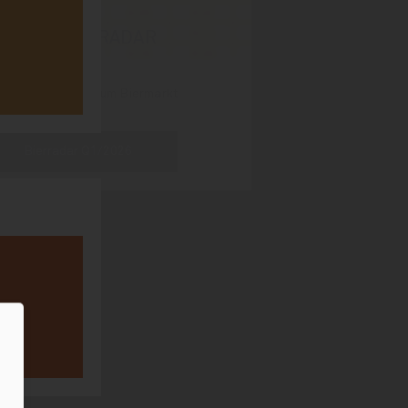
OBLS BIERRADAR
lsen-IQ-Zahlen zum Biermarkt
Bierradar Q1/2026