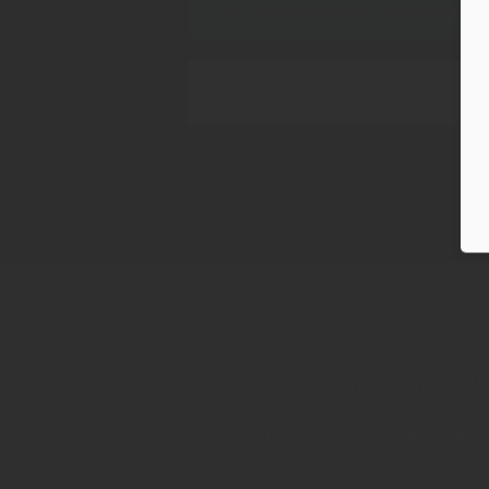
Hier Abo abschließen und binnen weni
Alle Printausgaben
INSIDE - Informatio
© 2025 INSIDE Getränke. Die Verwendung
schriftlicher Zustimmung von INSIDE G