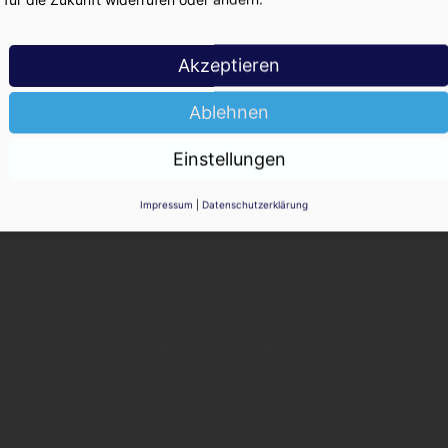
ger Sekunden einloggen und mitlesen!
Akzeptieren
Ablehnen
Einstellungen
Impressum
|
Datenschutzerklärung
nen aus dem Getränkemarkt
 oder Weiterleitung von Artikeln - auch bei Nennung der Quelle - is
etränke erlaubt!