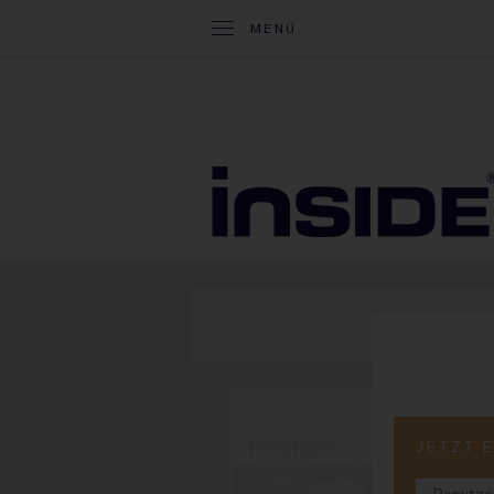
MENÜ
Alle Printausgaben
PRINT-
JETZT 
#8