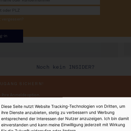
STR
nkelacker:
ur in Stuttgart
rt vergessen?
Nie
Noch kein INSIDER?
E
#873
:
ZUGANG SICHERN!
 Ihre Anmeldeoption.
 aus dieser INSIDE Ausgabe 
d unkompliziert INSIDER werden!
Diese Seite nutzt Website Tracking-Technologien von Dritten, um
ihre Dienste anzubieten, stetig zu verbessern und Werbung
 an - der Magazinbereich von INSIDE ist
entsprechend der Interessen der Nutzer anzuzeigen. Ich bin damit
ten zur Verfügung. Danke!
iter
einverstanden und kann meine Einwilligung jederzeit mit Wirkung
DE Magazine sind:
für die Zukunft widerrufen oder ändern.