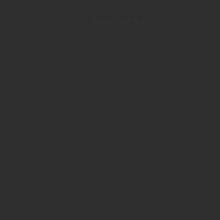
Redaktion
Sie haben Fragen oder Informationen a
Branche und möchten Kontakt mit uns
aufnehmen? Wenden Sie sich an unser
Redaktion:
INSIDE Getränke Verlags-GmbH
Redaktion
St. Jakobs-Platz 12
80331 München
Telefon: 0049 (0)89 2324906 0
Fax: 0049 (0)89 2324906 10
redaktion(at)insidegetraenke.de
Kontakt (auch anonym)