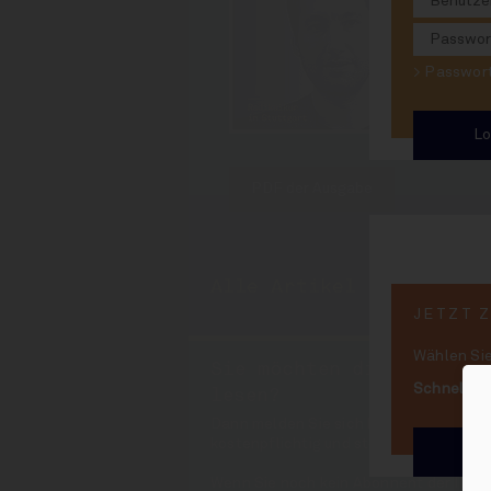
Colin Di
Radikalk
> Passwo
PDF der Ausgabe
Alle Artikel aus INSID
JETZT 
Wählen Sie
Sie möchten die Artikel
Schnell un
lesen?
Dann melden Sie sich bitte rechts oben
kostenpflichtig und steht nur Abonnen
We
Wenn Sie noch kein Abonnent der INSI