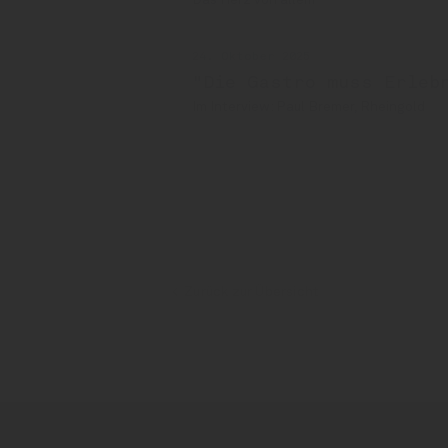
Das Herz von allem
24. Oktober 2025
"Die Gastro muss Erleb
Im Interview: Paul Bremer, Rheingold
INSIDE FUTURE
Automaten
Zurück zur Übersicht