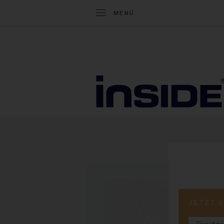
MENÜ
< Zurück zur Übersicht
PRINT-
JETZT 
#9