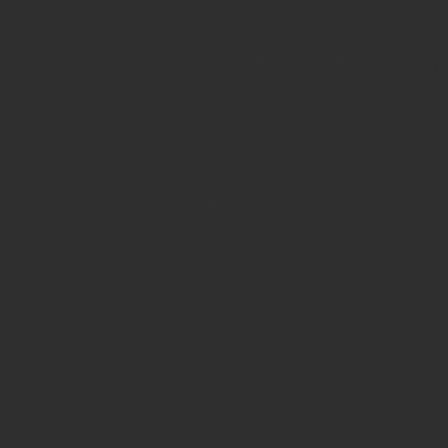
INSIDE - Informatio
© 2025 INSIDE Getränke. Die Verwendung
schriftlicher Zustimmung von INSIDE G
Redaktion
Sie haben Fragen oder Informationen a
Branche und möchten Kontakt mit uns
aufnehmen? Wenden Sie sich an unser
Redaktion:
INSIDE Getränke Verlags-GmbH
Redaktion
St. Jakobs-Platz 12
80331 München
Telefon: 0049 (0)89 2324906 0
Fax: 0049 (0)89 2324906 10