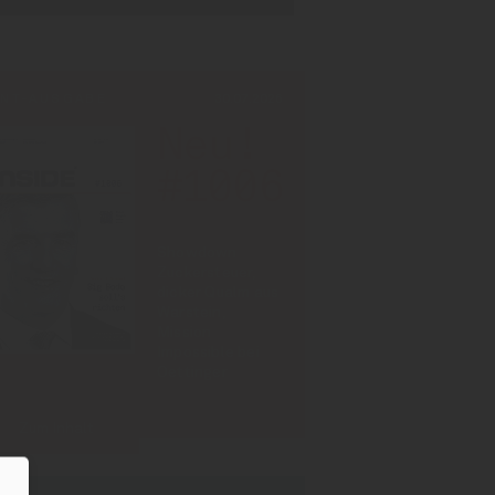
INT-AUSGABE
30.07.2026
Neu!
#1006
Showdown
Zuckersteuer,
dicker Qualm aus
Warstein,
Mission
Impossible bei
Oettinger
Zum Inhalt