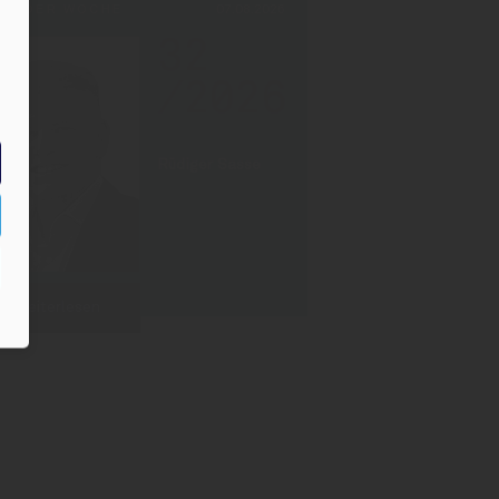
PF DER WOCHE
07.08.2026
32
/2026
Rüdiger Sasse
Weiterlesen