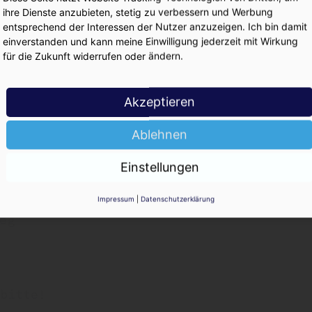
KO
ihre Dienste anzubieten, stetig zu verbessern und Werbung
bei Augustiner
entsprechend der Interessen der Nutzer anzuzeigen. Ich bin damit
einverstanden und kann meine Einwilligung jederzeit mit Wirkung
für die Zukunft widerrufen oder ändern.
ik neu denken"
ski, Hochschule Nürnberg
Akzeptieren
Ablehnen
ammer der Gesellschaft
t
Einstellungen
Impressum
|
Datenschutzerklärung
eg"
bitte!