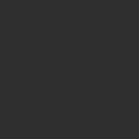
nen aus dem Getränkemarkt
 oder Weiterleitung von Artikeln - auch bei Nennung der Quelle - is
etränke erlaubt!
Anzeigen und Vertrieb
Ser
us der
Anzeigen, Banner, Stellenanzeigen:
Über 
Anzei
Uwe Mark, markandmedia
e
Ansbacher Straße 4, 80796 München
Impr
Telefon: 0049 (0)89 158 863 00
Daten
uwe.mark(at)markandmedia.de
AGB 
Vertrieb:
AGB 
Adele von Bornstaedt
Telefon: 0049 (0)89 2324906 12
vertrieb(at)insidegetraenke.de