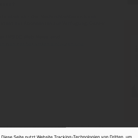
esen?
hts oben an - der Nachrichtenbereich von
 steht nur Abonnenten zur Verfügung. Danke!
PR
der INSIDE Web News sind:
en weniger Sekunden einloggen und
:
Stiftung: Wo Geschichte Zukunft
Diese Seite nutzt Website Tracking-Technologien von Dritten, um