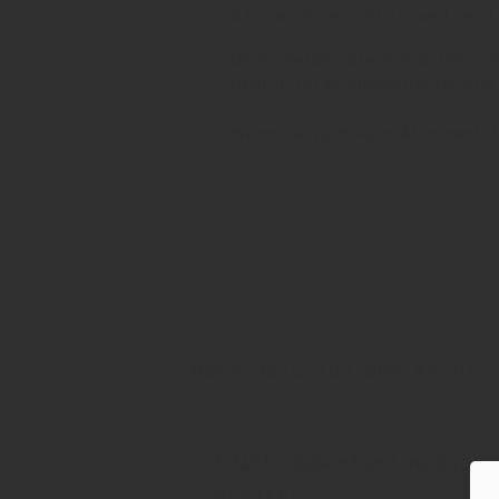
Sie möchten hier weiterl
Dann melden Sie sich bitte rec
INSIDE ist kostenpflichtig und
Wenn Sie noch kein Abonnent 
Hier Abo abschließen und binn
mitlesen!
Mehr dazu aus dem Archiv
24. Oktober 2025
Edith-Haberland-Wagner 
schafft