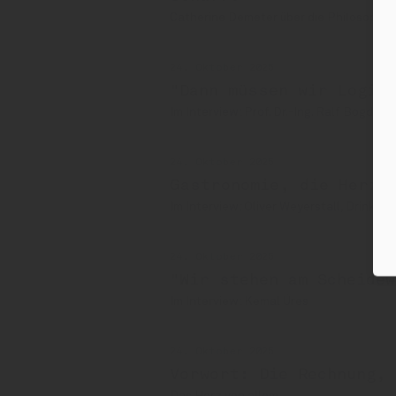
Catherine Demeter über die Philosophie 
24. Oktober 2025
"Dann müssen wir Logist
Im Interview: Prof. Dr.-Ing. Ralf Bogdan
24. Oktober 2025
Gastronomie, die Herzk
Im Interview: Oliver Weyerstall, Drinkpor
24. Oktober 2025
"Wir stehen am Scheidew
Im Interview: Kemal Üres
24. Oktober 2025
Vorwort: Die Rechnung, 