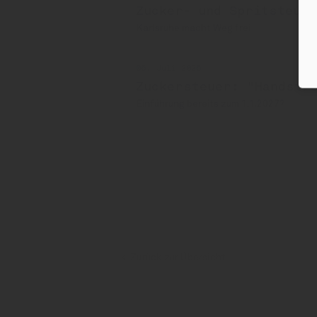
Zucker- und Spritsteue
Karlsruhe macht Weg frei
06. Juli 2026
Zuckersteuer: "Handstr
Einführung bereits zum 1.1.2027?
Zuckersteuer
Zurück zur Übersicht