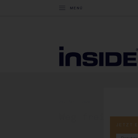
MENÜ
28. April 2026
Weg frei für 
JETZT 