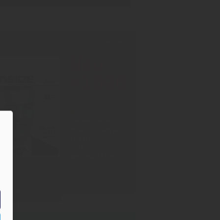
INT-AUSGABE
30.07.2026
Neu!
#1006
Showdown
Zuckersteuer,
dicker Qualm aus
Warstein,
Mission
Impossible bei
Oettinger
Zum Inhalt