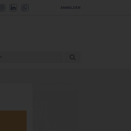
ANMELDEN
F EIN GLAS | DER INSIDE-PODCAST