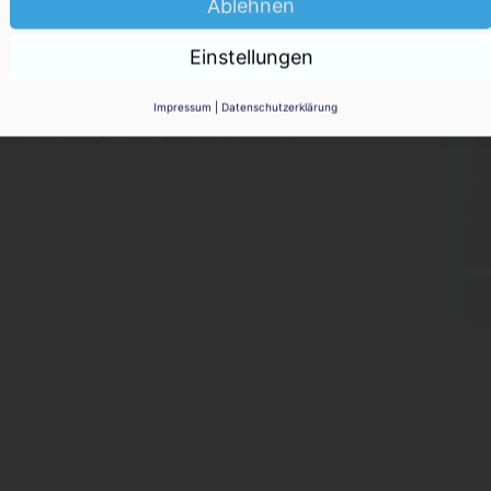
Ablehnen
KO
r: Kein Aufschub
Einstellungen
Impressum
|
Datenschutzerklärung
eichartige Vorgehensweise"