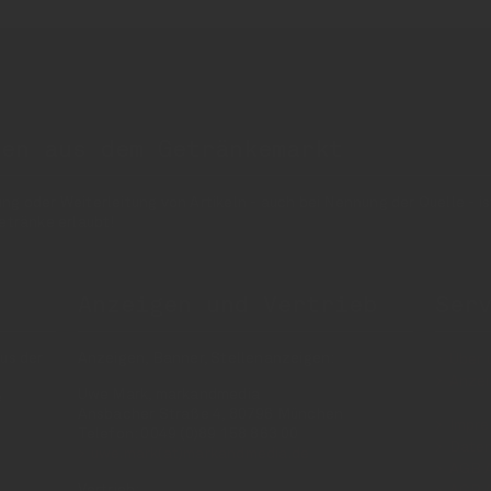
nen aus dem Getränkemarkt
 oder Weiterleitung von Artikeln - auch bei Nennung der Quelle - is
etränke erlaubt!
Anzeigen und Vertrieb
Ser
us der
Anzeigen, Banner, Stellenanzeigen:
Über 
Anzei
Uwe Mark, markandmedia
e
Ansbacher Straße 4, 80796 München
Impr
Telefon: 0049 (0)89 158 863 00
Daten
uwe.mark(at)markandmedia.de
AGB 
Vertrieb:
AGB 