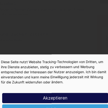
 Liebel
derzeit in Sachen Zuckersteuer drückt, ist so groß, dass
en drin verschwinden.…
PR
und Zucker-Zittern
n Branchenboden
 Was habt ihr mit uns vor?
Diese Seite nutzt Website Tracking-Technologien von Dritten, um
raus“
ihre Dienste anzubieten, stetig zu verbessern und Werbung
entsprechend der Interessen der Nutzer anzuzeigen. Ich bin damit
einverstanden und kann meine Einwilligung jederzeit mit Wirkung
für die Zukunft widerrufen oder ändern.
kerbombe tickt
Akzeptieren