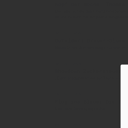
Kopf der Woche: Thomas
Die Tube, auf die das Finanzministerium 
ab uns zu auch mal ein paar Kleinigkeit
30. Juli 2026
Outsider: Brauer-Blues 
Niklas Other über den ausgetrocknete
30. Juli 2026
Showdown Zuckersteuer:
„Dann produzieren wir auf Teufel komm 
16. Juli 2026
Flug ins Blaue: Die Zuc
Explosive Jahresgespräche
09. Juli 2026