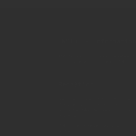
INSIDE - Informatio
© 2025 INSIDE Getränke. Die Verwendung
schriftlicher Zustimmung von INSIDE G
Redaktion
Sie haben Fragen oder Informationen a
Branche und möchten Kontakt mit uns
aufnehmen? Wenden Sie sich an unser
Redaktion:
INSIDE Getränke Verlags-GmbH
Redaktion