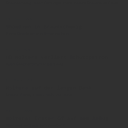
Braunschweig: Nach Oettinger steht zweite Brauerei im Feuer
19. Juni 2026
Showdown in Braunschweig
Keine Gnade unterm Schutzschirm
07. Mai 2026
HB Wolters verliert Schutzpatron
Auch Geschäftsführer bald weg
12. März 2026
Wolters auf der langen Bank
Braunschweig kommt nicht zur Ruhe
03. Juli 2025
Wolters: Erster Gf auf dem Abflug
Aber was wird aus dem zweiten?