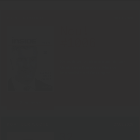
PRINT-AUSGABE
30.07.2026
Neu!
#1006
Showdown Zuckersteuer, dicker
Qualm aus Warstein, Mission
Impossible bei Oettinger
Zum Inhalt
KOPF DER WOCHE
07.08.2026
32