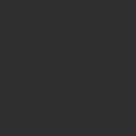
redaktion(at)insidegetraenke.de
Anzeigen und Vertrieb
Anzeigen, Banner, Stellenanzeigen:
Uwe Mark, markandmedia
Ansbacher Straße 4, 80796 München
Telefon: 0049 (0)89 158 863 00
uwe.mark(at)markandmedia.de
Vertrieb:
Adele von Bornstaedt
Telefon: 0049 (0)89 2324906 12
vertrieb(at)insidegetraenke.de
Kontakt (auch anonym)
Anzeigen / Mediadaten