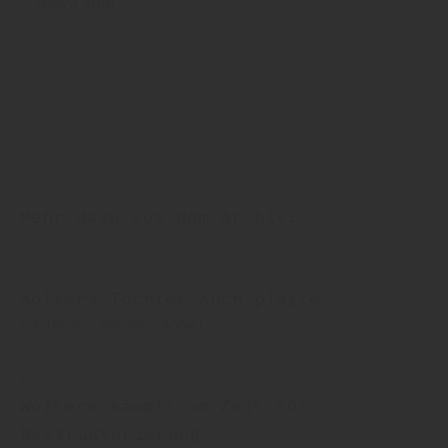
News sind:
Hier Abo abschließen und binnen weniger
Sekunden einloggen und mitlesen!
Mehr dazu aus dem Archiv:
07. Juli 2026
Wolters-Tochter auch pleite
Insolvenz in Sachsen-Anhalt
02. Juli 2026
Wolters kämpft um Zeit für
Restrukturierung