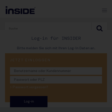
Log-in für INSIDER
Bitte melden Sie sich mit Ihren Log-In Daten an.
PRINT-AUSGABE
JETZT EINLOGGEN
#950
Blaupause Krombacher:
> Passwort vergessen?
Bitburger & More