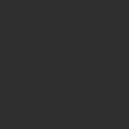
INSIDE - Informationen aus dem
Getränkemarkt
© 2025 INSIDE Getränke. Die Verwendung oder Weiterleitung
von Artikeln - auch bei Nennung der Quelle - ist nur nach
schriftlicher Zustimmung von INSIDE Getränke erlaubt!
Redaktion
Sie haben Fragen oder Informationen aus der Branche und
möchten Kontakt mit uns aufnehmen? Wenden Sie sich an
unsere Redaktion:
INSIDE Getränke Verlags-GmbH
Redaktion
St. Jakobs-Platz 12
80331 München
Telefon: 0049 (0)89 2324906 0
Fax: 0049 (0)89 2324906 10