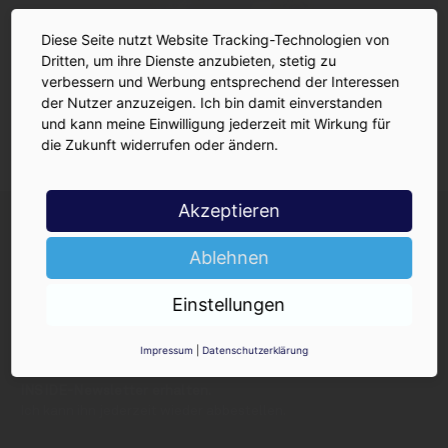
Diese Seite nutzt Website Tracking-Technologien von
Dritten, um ihre Dienste anzubieten, stetig zu
verbessern und Werbung entsprechend der Interessen
der Nutzer anzuzeigen. Ich bin damit einverstanden
und kann meine Einwilligung jederzeit mit Wirkung für
die Zukunft widerrufen oder ändern.
Akzeptieren
INSIDE-Newsletter
INSIDE
Jetzt anmelden!
Ablehnen
Einstellungen
Impressum
|
Datenschutzerklärung
Ja, ich möchte den kostenlosen
INSIDE-Newsletter erhalten.
Ich kann ihn jederzeit wieder abbestellen.