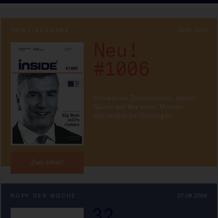
PRINT-AUSGABE
30.07.2026
Neu!
#1006
Showdown Zuckersteuer, dicker
Qualm aus Warstein, Mission
Impossible bei Oettinger
Zum Inhalt
KOPF DER WOCHE
07.08.2026
32