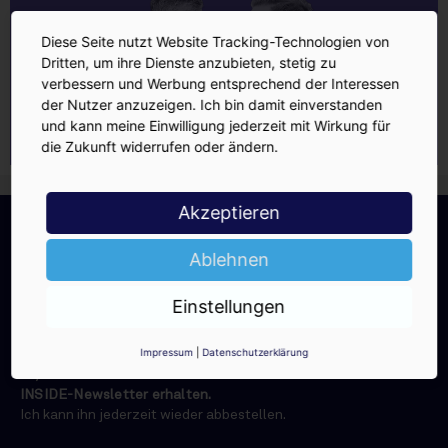
Diese Seite nutzt Website Tracking-Technologien von
Dritten, um ihre Dienste anzubieten, stetig zu
verbessern und Werbung entsprechend der Interessen
der Nutzer anzuzeigen. Ich bin damit einverstanden
und kann meine Einwilligung jederzeit mit Wirkung für
die Zukunft widerrufen oder ändern.
Akzeptieren
INSIDE-Newsletter
INSIDE
Jetzt anmelden!
Ablehnen
Einstellungen
Impressum
|
Datenschutzerklärung
Ja, ich möchte den kostenlosen
INSIDE-Newsletter erhalten.
Ich kann ihn jederzeit wieder abbestellen.