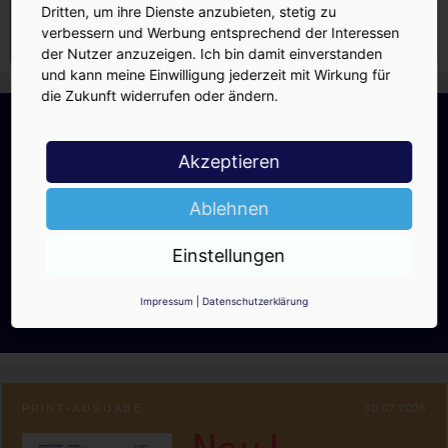
Dritten, um ihre Dienste anzubieten, stetig zu
verbessern und Werbung entsprechend der Interessen
der Nutzer anzuzeigen. Ich bin damit einverstanden
und kann meine Einwilligung jederzeit mit Wirkung für
die Zukunft widerrufen oder ändern.
INSIDE-Newsletter
INSIDE
Jetzt anmelden!
Akzeptieren
Ablehnen
Einstellungen
Ja, ich möchte den kostenlosen
INSIDE-Newsletter erhalten.
Impressum
|
Datenschutzerklärung
Ich kann ihn jederzeit wieder abbestellen.
PRINT-AUSGABE
30.07.2026