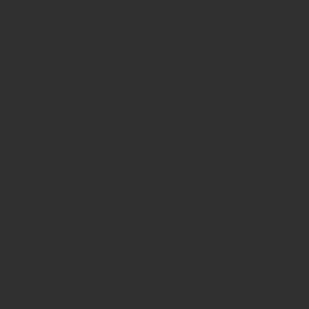
INSIDE-Saftmarken-Hitliste 2025:
Voelkel
Platz 5
26. März 2026
Voelkel gibt „Immunkraft“ auf
Nach Rechtsstreit
24. März 2026
Voelkel ohne Immunkraft
Im Rechtsstreit mit Foodwatch
12. März 2026
Orange knickt ein
Saftstrudel