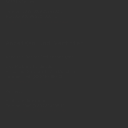
80331 München
Telefon: 0049 (0)89 2324906 0
Fax: 0049 (0)89 2324906 10
redaktion(at)insidegetraenke.de
Anzeigen und Vertrieb
Anzeigen, Banner, Stellenanzeigen:
Uwe Mark, markandmedia
Ansbacher Straße 4, 80796 München
Telefon: 0049 (0)89 158 863 00
uwe.mark(at)markandmedia.de
Vertrieb:
Adele von Bornstaedt
Telefon: 0049 (0)89 2324906 12
vertrieb(at)insidegetraenke.de