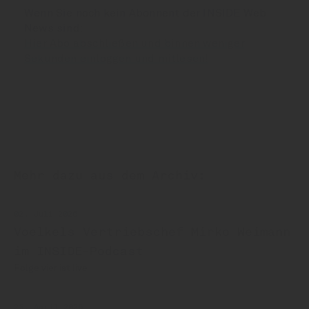
Wenn Sie noch kein Abonnent der INSIDE Web
News sind:
Hier Abo abschließen und binnen weniger
Sekunden einloggen und mitlesen!
Mehr dazu aus dem Archiv:
02. Juli 2026
Voelkels Vertriebschef Mirko Weimann
im INSIDE-Podcast
Folge vier ist live
23. April 2026