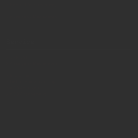
Kontakt (auch anonym)
Anzeigen / Mediadaten
Service
Über uns
Anzeigen / Mediadaten
Impressum
Datenschutzerklärung
AGB Anzeigen
AGB Abonnements