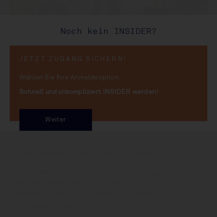
Noch kein INSIDER?
JETZT ZUGANG SICHERN!
Wählen Sie Ihre Anmeldeoption.
Schnell und unkompliziert INSIDER werden!
Familie im Hoch: David, Boris, Jurek, Jacob und Stefan Voelkel
Weiter
Biohersteller mit 14% Zuwachs
Sie möchten hier weiterlesen?
Dann melden Sie sich bitte rechts oben an - der
Nachrichtenbereich von INSIDE ist
kostenpflichtig und steht nur Abonnenten zur
Verfügung. Danke!