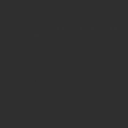
INSIDE - Informationen aus dem
Getränkemarkt
© 2025 INSIDE Getränke. Die Verwendung oder Weiterleitung
von Artikeln - auch bei Nennung der Quelle - ist nur nach
schriftlicher Zustimmung von INSIDE Getränke erlaubt!
Redaktion
Sie haben Fragen oder Informationen aus der Branche und
möchten Kontakt mit uns aufnehmen? Wenden Sie sich an
unsere Redaktion:
INSIDE Getränke Verlags-GmbH
Redaktion
St. Jakobs-Platz 12