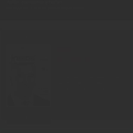
INSIDE-Newsletter erhalten.
Ich kann ihn jederzeit wieder abbestellen.
PRINT-AUSGABE
30.07.2026
Neu!
#1006
Showdown Zuckersteuer, dicker
Qualm aus Warstein, Mission
Impossible bei Oettinger
Zum Inhalt