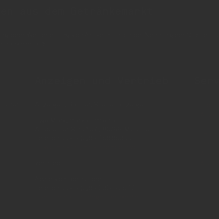
nen aus dem Getränkemarkt
 oder Weiterleitung von Artikeln - auch bei Nennung der Quelle - is
etränke erlaubt!
Anzeigen und Vertrieb
Ser
us der
Anzeigen, Banner, Stellenanzeigen:
Über 
Anzei
Uwe Mark, markandmedia
e
Ansbacher Straße 4, 80796 München
Impr
Telefon: 0049 (0)89 158 863 00
Daten
uwe.mark(at)markandmedia.de
AGB 
Vertrieb:
AGB 
Adele von Bornstaedt
Telefon: 0049 (0)89 2324906 12
vertrieb(at)insidegetraenke.de