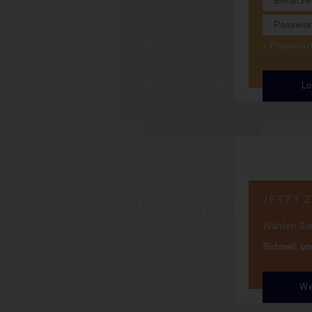
Immer lu
> Passwo
Alle Heftartikel 972
27. März 2025
JETZT 
Verschnupftes
Wählen Sie
Schnell un
Banke und Brunnen machen den S
We
Sie möchten hier weiterl