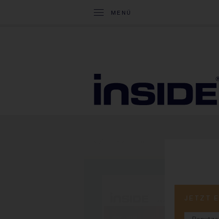
MENÜ
< Zurück zur Übersicht
PRINT-
JETZT 
#9