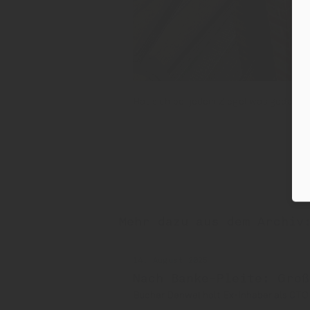
Hat sich bei jedem Ziegel was gedacht: 
Mehr dazu aus dem Archiv
14. August 2025
Nach Banke-Pleite: Groß
Bucher Denwel holt Ex-Inhaber als CTO