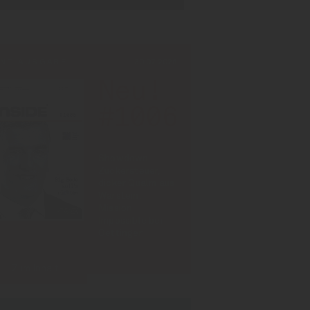
INT-AUSGABE
30.07.2026
Neu!
#1006
Showdown
Zuckersteuer,
dicker Qualm aus
Warstein,
Mission
Impossible bei
Oettinger
Zum Inhalt