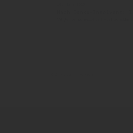
18. März 2025
Nach Banke-Insolvenz: I
"Allgemein schwaches Investitionsklima
Münchner Kindl
Dietrich Sailer
Banke
Zurück zur Übersicht