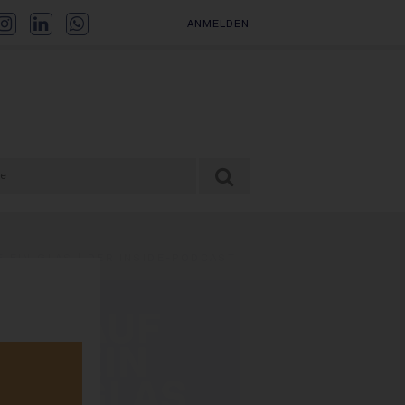
ANMELDEN
F EIN GLAS | DER INSIDE-PODCAST