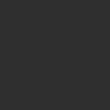
INSIDE - Informatio
© 2025 INSIDE Getränke. Die Verwendung
schriftlicher Zustimmung von INSIDE G
Redaktion
Sie haben Fragen oder Informationen a
Branche und möchten Kontakt mit uns
aufnehmen? Wenden Sie sich an unser
Redaktion:
INSIDE Getränke Verlags-GmbH
Redaktion
St. Jakobs-Platz 12
80331 München
Telefon: 0049 (0)89 2324906 0
Fax: 0049 (0)89 2324906 10
redaktion(at)insidegetraenke.de