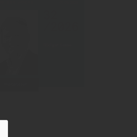
PF DER WOCHE
07.08.2026
32
/2026
Rüdiger Sasse
Weiterlesen