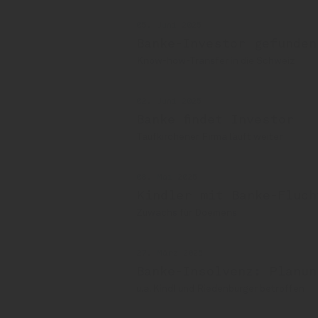
05. Juni 2025
Banke-Investor gefunden
Know-how-Transfer in die Schweiz
02. Juni 2025
Banke findet Investor
Taufkirchener Firma läuft weiter
08. Mai 2025
Kindler mit Banke-Fluch
Zuwachs für Doemens
27. März 2025
Banke-Insolvenz: Planun
u.a. Kindl und Riedenburger betroffen