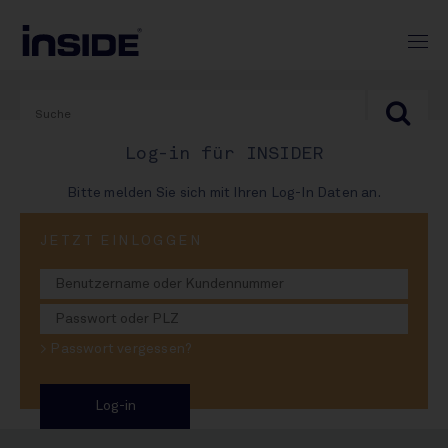
Log-in für INSIDER
Bitte melden Sie sich mit Ihren Log-In Daten an.
PRINT-AUSGABE
JETZT EINLOGGEN
#985
Veltins watscht Eichbaum
> Passwort vergessen?