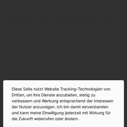
18. Juni 2026
Eichbaum weiter auf Investoren-Kurs
Neuer potenzieller Käufer
Eichbaum
Karamalz
Veltins
Andreas Hiby-Durst
AUF EIN GLAS | DER INSIDE-PODCAST
Diese Seite nutzt Website Tracking-Technologien von
Dritten, um ihre Dienste anzubieten, stetig zu
verbessern und Werbung entsprechend der Interessen
der Nutzer anzuzeigen. Ich bin damit einverstanden
und kann meine Einwilligung jederzeit mit Wirkung für
die Zukunft widerrufen oder ändern.