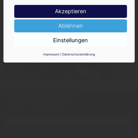
Akzeptieren
Ablehnen
Einstellungen
Impressum
|
Datenschutzerklärung
INSIDE-Newsletter
INSIDE
Jetzt anmelden!