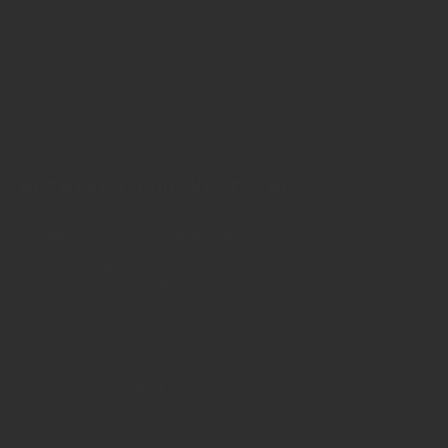
Redaktion
St. Jakobs-Platz 12
80331 München
Telefon: 0049 (0)89 2324906 0
Fax: 0049 (0)89 2324906 10
redaktion(at)insidegetraenke.de
Anzeigen und Vertrieb
Anzeigen, Banner, Stellenanzeigen:
Uwe Mark, markandmedia
Ansbacher Straße 4, 80796 München
Telefon: 0049 (0)89 158 863 00
uwe.mark(at)markandmedia.de
Vertrieb:
Adele von Bornstaedt
Telefon: 0049 (0)89 2324906 12
vertrieb(at)insidegetraenke.de