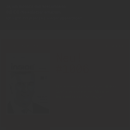
Ja, ich möchte den kostenlosen
INSIDE-Newsletter erhalten.
Ich kann ihn jederzeit wieder abbestellen.
PRINT-AUSGABE
30.07.2026
Neu!
#1006
Showdown Zuckersteuer, dicker
Qualm aus Warstein, Mission
Impossible bei Oettinger
Zum Inhalt