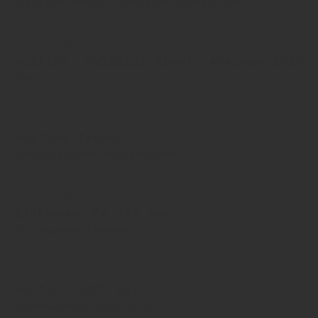
Wie es zum Ende der Privatbrauerei Eichbaum kam
16. Juli 2026
Veltins: Halbzeit-Absatz-Analyse 2026
Platz 2
16. Juli 2026
Veltins trauert
Zwei Auslandsvertriebler gestorben
13. Juli 2026
Eichbaum: Es ist aus!
Schlussakkord in Mannheim
10. Juli 2026
Veltins büßt ein
Durch Karamalz-Zukauf im Plus