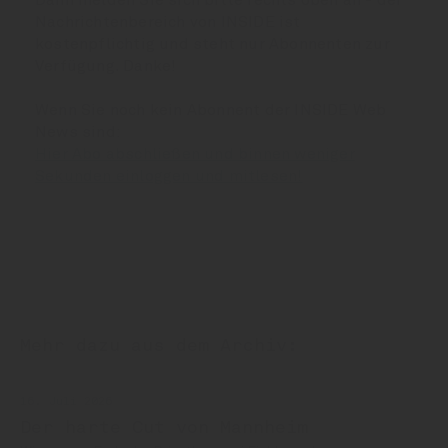
Dann melden Sie sich bitte rechts oben an - der
Nachrichtenbereich von INSIDE ist
kostenpflichtig und steht nur Abonnenten zur
Verfügung. Danke!
Wenn Sie noch kein Abonnent der INSIDE Web
News sind:
Hier Abo abschließen und binnen weniger
Sekunden einloggen und mitlesen!
Mehr dazu aus dem Archiv:
16. Juli 2026
Der harte Cut von Mannheim