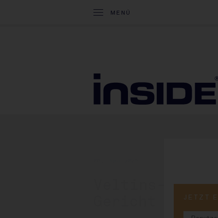
MENÜ
06. Juni 2025
Veltins-Brude
JETZT 
Gericht