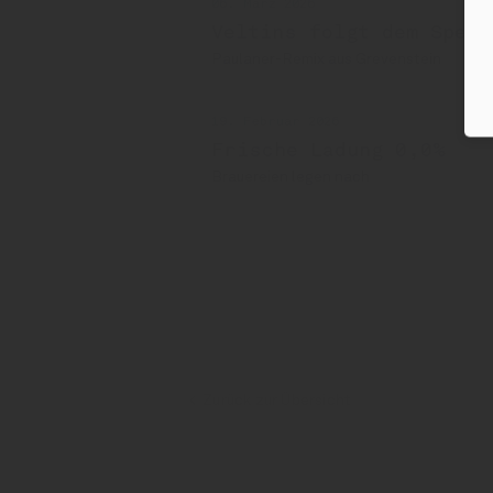
06. März 2026
Veltins folgt dem Spezi
Paulaner-Remix aus Grevenstein
19. Februar 2026
Frische Ladung 0,0%
Brauereien legen nach
Veltins
Carl-Clemens Veltins
Zurück zur Übersicht