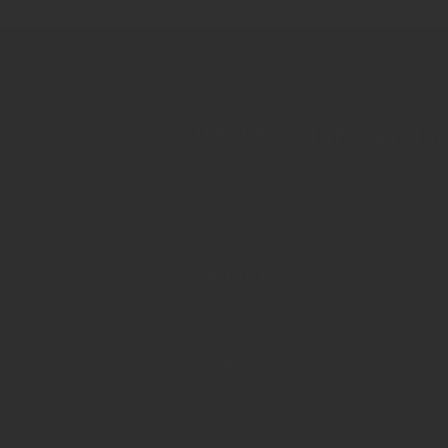
INSIDE - Informatio
© 2025 INSIDE Getränke. Die Verwendung
schriftlicher Zustimmung von INSIDE G
Redaktion
Sie haben Fragen oder Informationen a
Branche und möchten Kontakt mit uns
aufnehmen? Wenden Sie sich an unser
Redaktion:
INSIDE Getränke Verlags-GmbH
Redaktion