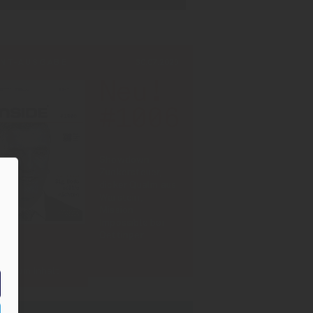
INT-AUSGABE
30.07.2026
Neu!
#1006
Showdown
Zuckersteuer,
dicker Qualm aus
Warstein,
Mission
Impossible bei
Oettinger
Zum Inhalt