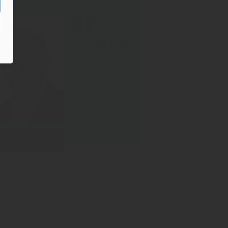
PF DER WOCHE
07.08.2026
32
/2026
Rüdiger Sasse
Weiterlesen