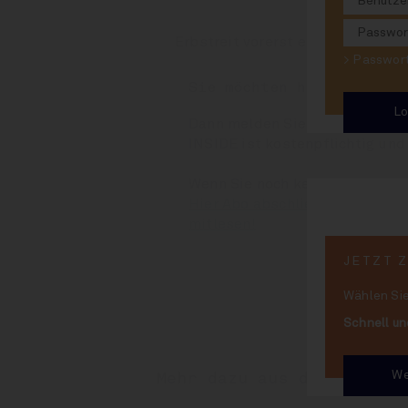
Erbstreit vorerst entschieden
> Passwo
Sie möchten hier weiterl
Dann melden Sie sich bitte rec
INSIDE ist kostenpflichtig und
Wenn Sie noch kein Abonnent 
Hier Abo abschließen und binn
mitlesen!
JETZT 
Wählen Sie
Schnell un
We
Mehr dazu aus dem Archiv