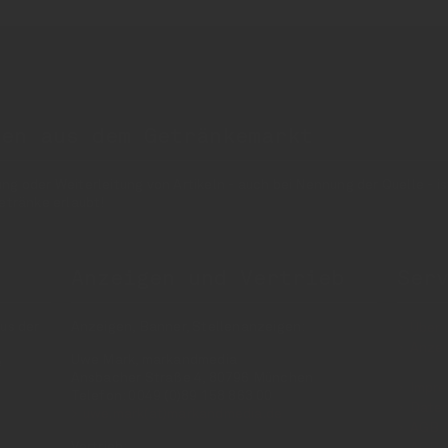
nen aus dem Getränkemarkt
 oder Weiterleitung von Artikeln - auch bei Nennung der Quelle - is
etränke erlaubt!
Anzeigen und Vertrieb
Ser
us der
Anzeigen, Banner, Stellenanzeigen:
Über 
Anzei
Uwe Mark, markandmedia
e
Ansbacher Straße 4, 80796 München
Impr
Telefon: 0049 (0)89 158 863 00
Daten
uwe.mark(at)markandmedia.de
AGB 
Vertrieb:
AGB 