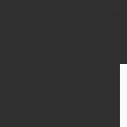
16. Juli 2026
Veltins: Halbzeit-Absat
Platz 2
16. Juli 2026
Veltins trauert
Zwei Auslandsvertriebler gestorben
10. Juli 2026
Veltins büßt ein
Durch Karamalz-Zukauf im Plus
06. März 2026
Fabian Veltins
Kopf der Woche