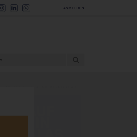
ANMELDEN
F EIN GLAS | DER INSIDE-PODCAST