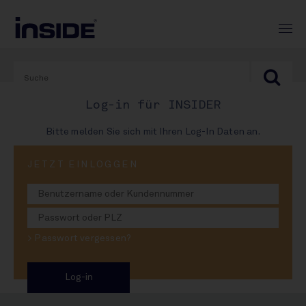
Log-in für INSIDER
Bitte melden Sie sich mit Ihren Log-In Daten an.
PRINT-AUSGABE
JETZT EINLOGGEN
#980
Marken-Hitliste-Halbzeit:
> Passwort vergessen?
Paulaner greift nach den
Sternen