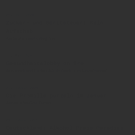
09. Juli 2026
Zucker- und Spritsteuer: Kein
Aufschub
Karlsruhe macht Weg frei
11. Mai 2026
Gesundheitslobby on fire
Ärzteverband fordert Alkoholverbot im Einzelhandel
21. Januar 2026
Die Promille purzeln im Januar
Aktuelle YouGov-Daten
05. Januar 2026
Deutschland: Alkohol-Preis-Paradies