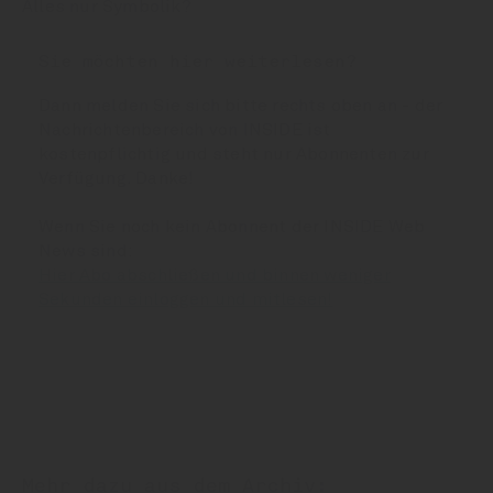
Alles nur Symbolik?
Sie möchten hier weiterlesen?
Dann melden Sie sich bitte rechts oben an - der
Nachrichtenbereich von INSIDE ist
kostenpflichtig und steht nur Abonnenten zur
Verfügung. Danke!
Wenn Sie noch kein Abonnent der INSIDE Web
News sind:
Hier Abo abschließen und binnen weniger
Sekunden einloggen und mitlesen!
Mehr dazu aus dem Archiv: