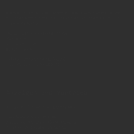
Sie haben Fragen oder Informationen aus der Branche und
möchten Kontakt mit uns aufnehmen? Wenden Sie sich an
unsere Redaktion:
INSIDE Getränke Verlags-GmbH
Redaktion
St. Jakobs-Platz 12
80331 München
Telefon: 0049 (0)89 2324906 0
Fax: 0049 (0)89 2324906 10
redaktion(at)insidegetraenke.de
Anzeigen und Vertrieb
Anzeigen, Banner, Stellenanzeigen:
Uwe Mark, markandmedia
Ansbacher Straße 4, 80796 München
Telefon: 0049 (0)89 158 863 00
uwe.mark(at)markandmedia.de