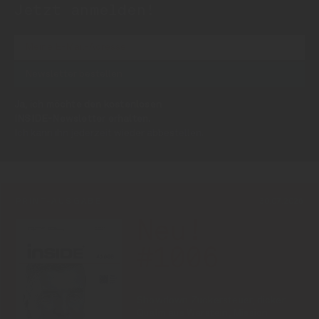
Jetzt anmelden!
Ja, ich möchte den kostenlosen
INSIDE-Newsletter erhalten.
Ich kann ihn jederzeit wieder abbestellen.
PRINT-AUSGABE
30.07.2026
Neu!
#1006
Showdown Zuckersteuer, dicker
Qualm aus Warstein, Mission