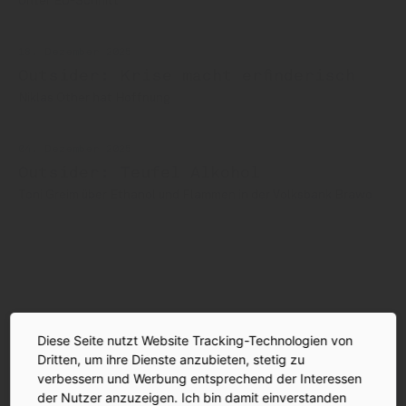
Unter EU-Schnitt
18. Dezember 2025
Outsider: Krise macht erfinderisch
Niklas Other hat Hoffnung
04. Dezember 2025
Outsider: Teufel Alkohol
Toni Greim über Ethanol und Flammen in der Volksbank Brawo
Hendrik Streeck
Alkohol
Diese Seite nutzt Website Tracking-Technologien von
AUF EIN GLAS | DER INSIDE-PODCAST
Dritten, um ihre Dienste anzubieten, stetig zu
verbessern und Werbung entsprechend der Interessen
der Nutzer anzuzeigen. Ich bin damit einverstanden