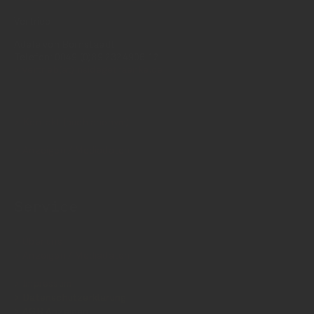
Vertrieb:
Adele von Bornstaedt
Telefon: 0049 (0)89 2324906 12
vertrieb(at)insidegetraenke.de
Kontakt (auch anonym)
Anzeigen / Mediadaten
Service
Über uns
Anzeigen / Mediadaten
Impressum
Datenschutzerklärung
AGB Anzeigen