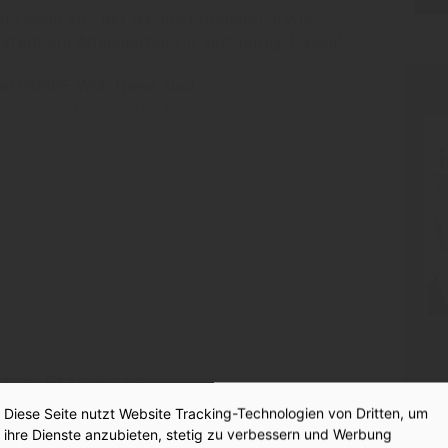
hts oben an - der Nachrichtenbereich von
 steht nur Abonnenten zur Verfügung. Danke!
der INSIDE Web News sind:
PR
en weniger Sekunden einloggen und
:
tik-Standorte
Diese Seite nutzt Website Tracking-Technologien von Dritten, um
ihre Dienste anzubieten, stetig zu verbessern und Werbung