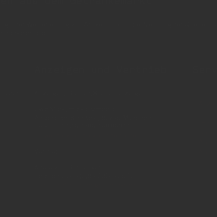
nen aus dem Getränkemarkt
 oder Weiterleitung von Artikeln - auch bei Nennung der Quelle - is
etränke erlaubt!
Anzeigen und Vertrieb
Ser
us der
Anzeigen, Banner, Stellenanzeigen:
Über 
Anzei
Uwe Mark, markandmedia
e
Ansbacher Straße 4, 80796 München
Impr
Telefon: 0049 (0)89 158 863 00
Daten
uwe.mark(at)markandmedia.de
AGB 
Vertrieb:
AGB 
Adele von Bornstaedt
Telefon: 0049 (0)89 2324906 12
vertrieb(at)insidegetraenke.de