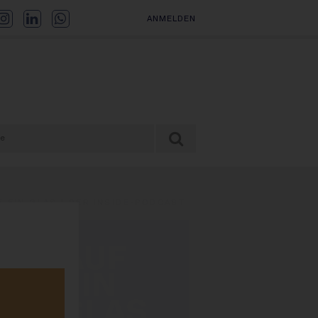
ANMELDEN
F EIN GLAS | DER INSIDE-PODCAST