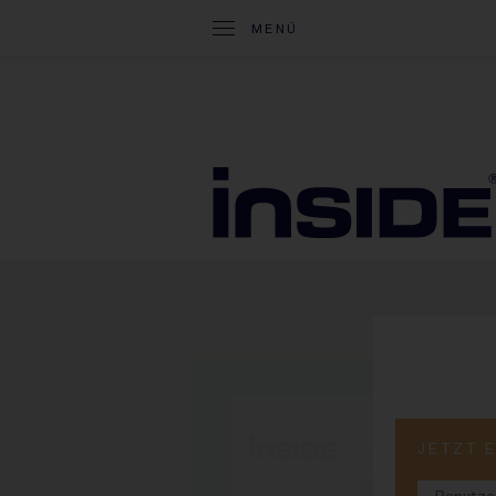
MENÜ
< Zurück zur Übersicht
PRINT-
JETZT 
#1