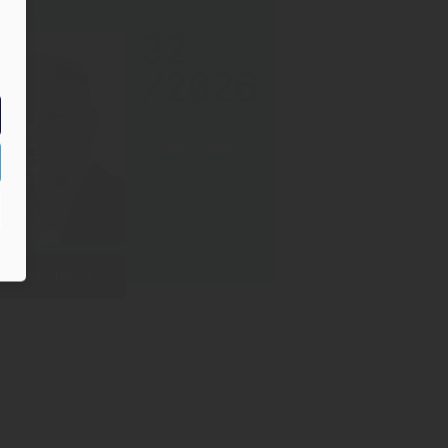
PF DER WOCHE
07.08.2026
32
/2026
Rüdiger Sasse
Weiterlesen