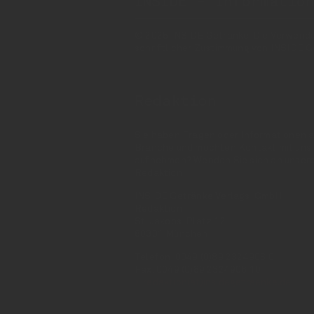
INSIDE - Informatio
© 2025 INSIDE Getränke. Die Verwendung
schriftlicher Zustimmung von INSIDE G
Redaktion
Sie haben Fragen oder Informationen a
Branche und möchten Kontakt mit uns
aufnehmen? Wenden Sie sich an unser
Redaktion:
INSIDE Getränke Verlags-GmbH
Redaktion
St. Jakobs-Platz 12
80331 München
Telefon: 0049 (0)89 2324906 0
Fax: 0049 (0)89 2324906 10
redaktion(at)insidegetraenke.de