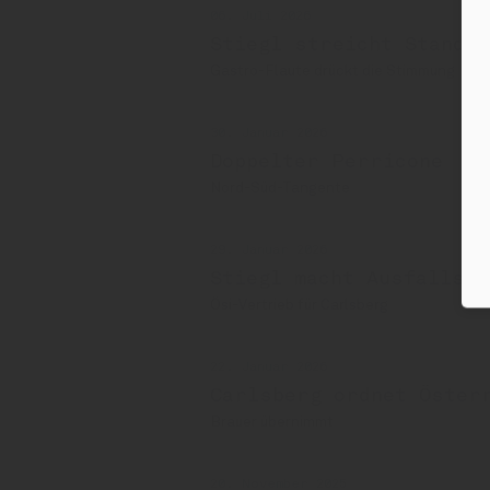
06. Juli 2026
Stiegl streicht Standor
Gastro-Flaute drückt die Stimmung
30. Januar 2026
Doppelter Perricone
Nord-Süd-Tangente
29. Januar 2026
Stiegl macht Ausfallsch
Ösi-Vertrieb für Carlsberg
22. Januar 2026
Carlsberg ordnet Öster
Brauer übernimmt
20. November 2025