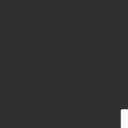
Dann melden Sie sich bitte rec
INSIDE ist kostenpflichtig und
Wenn Sie noch kein Abonnent 
Hier Abo abschließen und binn
mitlesen!
Mehr dazu aus dem Archiv
16. Juli 2026
Stiegl spart sich Logis
Absatzflaute schlägt durch