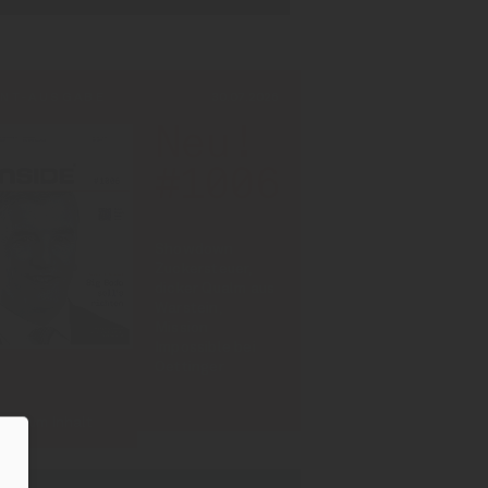
INT-AUSGABE
30.07.2026
Neu!
#1006
Showdown
Zuckersteuer,
dicker Qualm aus
Warstein,
Mission
Impossible bei
Oettinger
Zum Inhalt