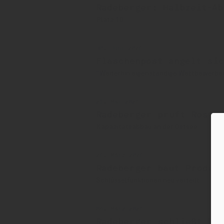
Radeberger: Halbzeit-Ab
Platz 10
30. Juni 2026
Flaschenpost angelt sic
“Weiterhin eigenständige Wettbewerbe
21. Mai 2026
Radeberger prüft Rosto
Kapazitätsabbau an der Ostsee
26. März 2026
Radeberger baut Produk
Schlüsselfunktionen neu verteilt
04. März 2026
Radeberger schließt kl