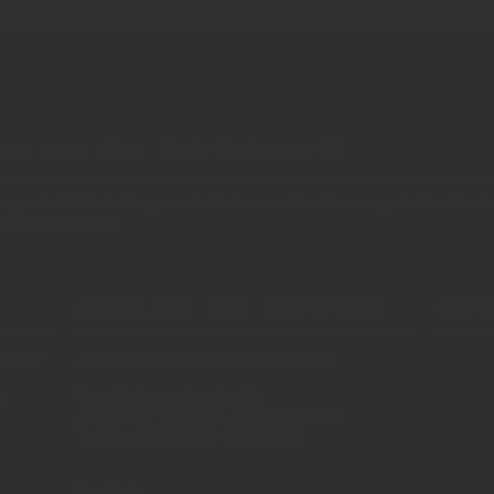
nen aus dem Getränkemarkt
 oder Weiterleitung von Artikeln - auch bei Nennung der Quelle - is
etränke erlaubt!
Anzeigen und Vertrieb
Ser
us der
Anzeigen, Banner, Stellenanzeigen:
Über 
Anzei
Uwe Mark, markandmedia
e
Ansbacher Straße 4, 80796 München
Impr
Telefon: 0049 (0)89 158 863 00
Daten
uwe.mark(at)markandmedia.de
AGB 
Vertrieb:
AGB 