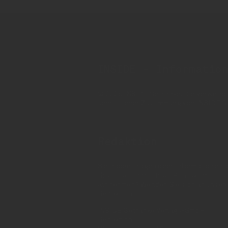
INSIDE - Informatio
© 2025 INSIDE Getränke. Die Verwendung
schriftlicher Zustimmung von INSIDE G
Redaktion
Sie haben Fragen oder Informationen a
Branche und möchten Kontakt mit uns
aufnehmen? Wenden Sie sich an unser
Redaktion:
INSIDE Getränke Verlags-GmbH
Redaktion