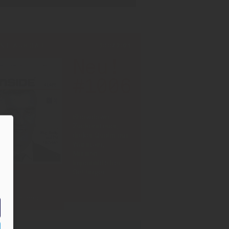
INT-AUSGABE
30.07.2026
Neu!
#1006
Showdown
Zuckersteuer,
dicker Qualm aus
Warstein,
Mission
Impossible bei
Oettinger
Zum Inhalt