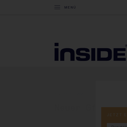
MENÜ
03. Januar 2025
Neuer Gf für 
JETZT 