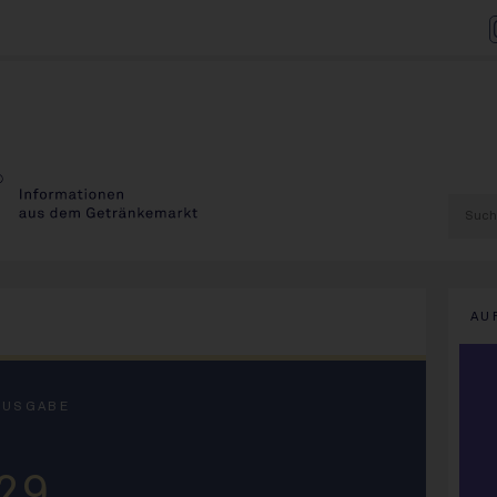
AU
AUSGABE
29