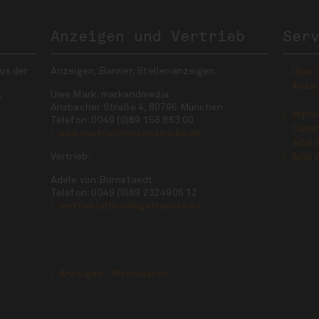
Anzeigen und Vertrieb
Ser
us der
Anzeigen, Banner, Stellenanzeigen:
Über 
Anzei
Uwe Mark, markandmedia
e
Ansbacher Straße 4, 80796 München
Impr
Telefon: 0049 (0)89 158 863 00
Daten
uwe.mark(at)markandmedia.de
AGB 
Vertrieb:
AGB 
Adele von Bornstaedt
Telefon: 0049 (0)89 2324906 12
vertrieb(at)insidegetraenke.de
Anzeigen / Mediadaten