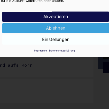
für die Zukunft widerrufen oder ändern.
KO
ion geplatzt
Akzeptieren
s macht Sazerac?
Ablehnen
Einstellungen
odka
Impressum
|
Datenschutzerklärung
and aufs Korn