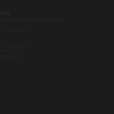
vice
uns
gen / Mediadaten
essum
schutzerklärung
Anzeigen
Abonnements