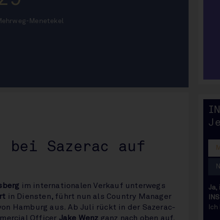
 Mehrweg-Menetekel
IN
I
J
t bei Sazerac auf
sberg
im internationalen Verkauf unterwegs
Ja,
rt
in Diensten, führt nun als Country Manager
INS
von Hamburg aus. Ab Juli rückt in der Sazerac-
Ich
mercial Officer
Jake Wenz
ganz nach oben auf.