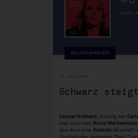
Steffis
Alle Heftartikel 929
29. Juni 2023
Schwarz steig
Caspar Schwarz
, bislang bei
Carl
und zuvor bei
Borco Markenimpo
das deutsche
Sazerac
-Geschäft 
Zentrale der bisherige Chief Com