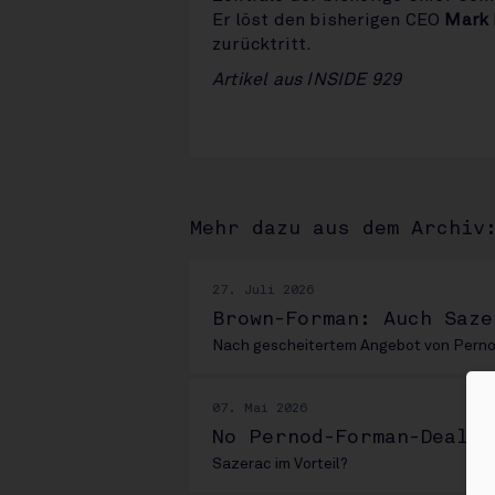
Er löst den bisherigen CEO
Mark
zurücktritt.
Artikel aus INSIDE 929
Mehr dazu aus dem Archiv
27. Juli 2026
Brown-Forman: Auch Saze
Nach gescheitertem Angebot von Pern
07. Mai 2026
No Pernod-Forman-Deal
Sazerac im Vorteil?