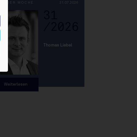
PF DER WOCHE
31.07.2026
31
/2026
Thomas Liebel
Weiterlesen