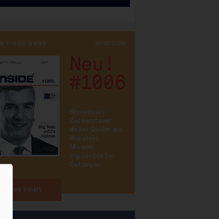
INT-AUSGABE
30.07.2026
Neu!
#1006
Showdown
Zuckersteuer,
dicker Qualm aus
Warstein,
Mission
Impossible bei
Oettinger
Zum Inhalt