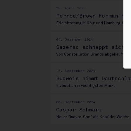
29. April 2026
Pernod/Brown-Forman-Fus
Erleichterung in Köln und Hamburg. Wa
04. Dezember 2024
Sazerac schnappt sich W
Von Constellation Brands abgekauft
12. September 2024
Budweis nimmt Deutschl
Investition in wichtigsten Markt
06. September 2024
Caspar Schwarz
Neuer Budvar-Chef als Kopf der Woche