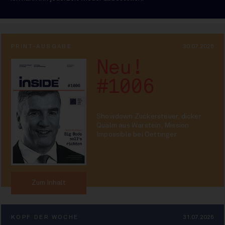
PRINT-AUSGABE
30.07.2026
Neu!
#1006
Showdown Zuckersteuer, dicker
Qualm aus Warstein, Mission
Impossible bei Oettinger
Zum Inhalt
KOPF DER WOCHE
31.07.2026