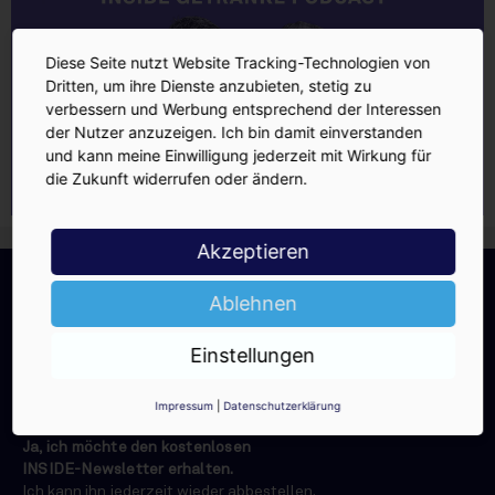
Diese Seite nutzt Website Tracking-Technologien von
Dritten, um ihre Dienste anzubieten, stetig zu
verbessern und Werbung entsprechend der Interessen
der Nutzer anzuzeigen. Ich bin damit einverstanden
und kann meine Einwilligung jederzeit mit Wirkung für
die Zukunft widerrufen oder ändern.
Akzeptieren
INSIDE-Newsletter
INSIDE
Jetzt anmelden!
Ablehnen
Einstellungen
Impressum
|
Datenschutzerklärung
Ja, ich möchte den kostenlosen
INSIDE-Newsletter erhalten.
Ich kann ihn jederzeit wieder abbestellen.