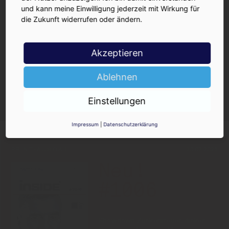
INSIDE
und kann meine Einwilligung jederzeit mit Wirkung für
Jetzt anmelden!
die Zukunft widerrufen oder ändern.
Akzeptieren
Ablehnen
Ja, ich möchte den kostenlosen
INSIDE-Newsletter erhalten.
Einstellungen
Ich kann ihn jederzeit wieder abbestellen.
Impressum
|
Datenschutzerklärung
PRINT-AUSGABE
30.07.2026
Neu!
#1006
Showdown Zuckersteuer, dicker