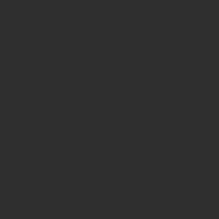
uwe.mark(at)markandmedia.de
Vertrieb:
Adele von Bornstaedt
Telefon: 0049 (0)89 2324906 12
vertrieb(at)insidegetraenke.de
Kontakt (auch anonym)
Anzeigen / Mediadaten
Service
Über uns
Anzeigen / Mediadaten
Impressum
Datenschutzerklärung