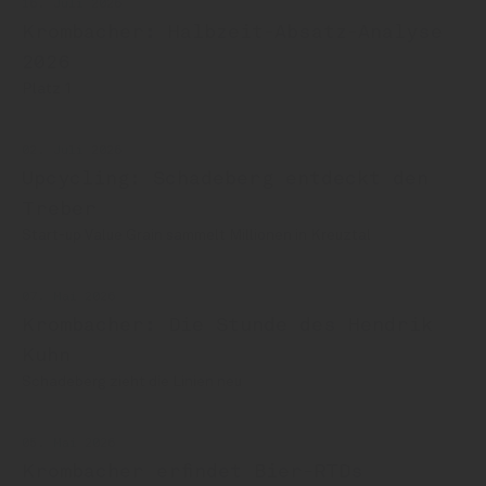
16. Juli 2026
Krombacher: Halbzeit-Absatz-Analyse
2026
Platz 1
02. Juli 2026
Upcycling: Schadeberg entdeckt den
Treber
Start-up Value Grain sammelt Millionen in Kreuztal
07. Mai 2026
Krombacher: Die Stunde des Hendrik
Kuhn
Schadeberg zieht die Linien neu
05. Mai 2026
Krombacher erfindet Bier-RTDs