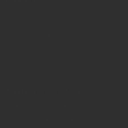
Redaktion
Sie haben Fragen oder Informationen aus der Branche und
möchten Kontakt mit uns aufnehmen? Wenden Sie sich an
unsere Redaktion:
INSIDE Getränke Verlags-GmbH
Redaktion
St. Jakobs-Platz 12
80331 München
Telefon: 0049 (0)89 2324906 0
Fax: 0049 (0)89 2324906 10
redaktion(at)insidegetraenke.de
Anzeigen und Vertrieb
Anzeigen, Banner, Stellenanzeigen:
Uwe Mark, markandmedia
Ansbacher Straße 4, 80796 München
Telefon: 0049 (0)89 158 863 00