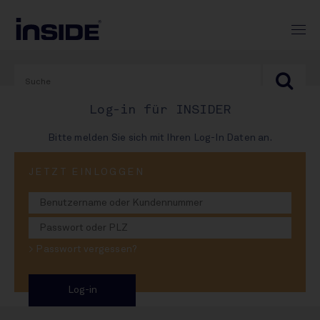
Log-in für INSIDER
Bitte melden Sie sich mit Ihren Log-In Daten an.
JETZT EINLOGGEN
08. August 2025
Schadeberg übernimmt
am See
> Passwort vergessen?
Mehrheit an Brauerei