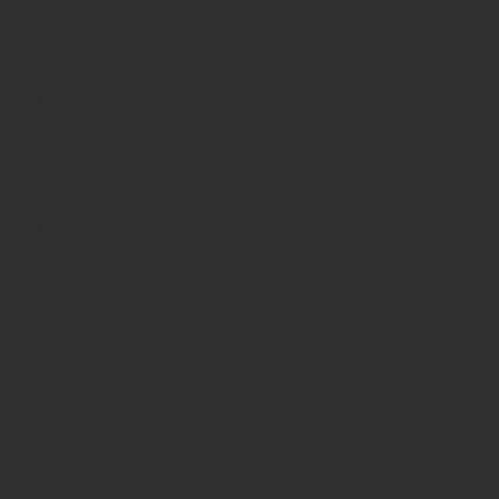
Bieraperitif aus der 0,5-l-Dose
04. Mai 2026
Krombacher mit Vertriebs-Gf
Interne Lösung
23. April 2026
Krombacher entthront König
Brummende Biergeschäfte am Ballermann
Krombacher
Starnberger
AUF EIN GLAS | DER INSIDE-PODCAST