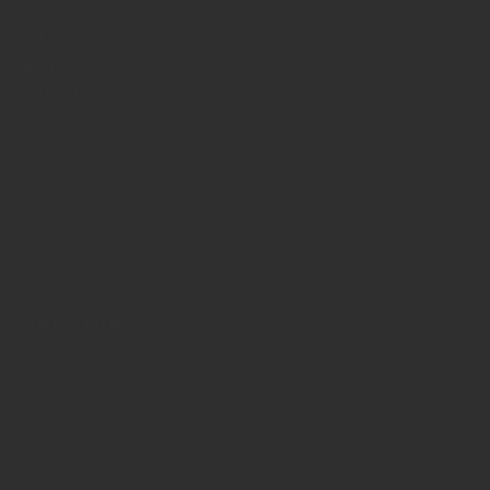
Vertrieb:
Adele von Bornstaedt
Telefon: 0049 (0)89 2324906 12
vertrieb(at)insidegetraenke.de
Kontakt (auch anonym)
Anzeigen / Mediadaten
Service
Über uns
Anzeigen / Mediadaten
Impressum
Datenschutzerklärung
AGB Anzeigen