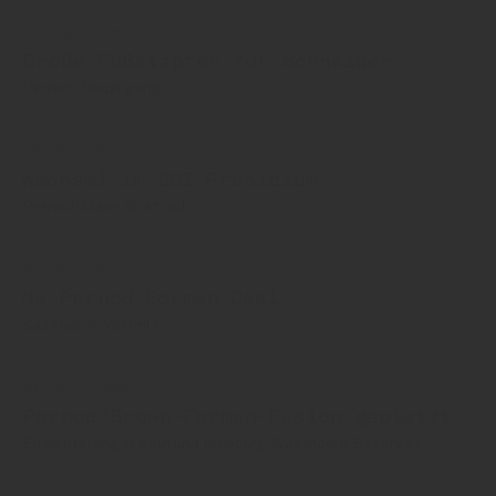
18. Juni 2026
Große Fußstapfen für Schneider
Pernod-Neuzugang
29. Mai 2026
Wechsel im BSI-Präsidium
Pernod-Mann rückt auf
07. Mai 2026
No Pernod-Forman-Deal
Sazerac im Vorteil?
29. April 2026
Pernod/Brown-Forman-Fusion geplatzt
Erleichterung in Köln und Hamburg. Was macht Sazerac?