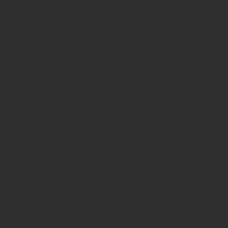
Sie haben Fragen oder Informationen aus der Branche und
möchten Kontakt mit uns aufnehmen? Wenden Sie sich an
unsere Redaktion:
INSIDE Getränke Verlags-GmbH
Redaktion
St. Jakobs-Platz 12
80331 München
Telefon: 0049 (0)89 2324906 0
Fax: 0049 (0)89 2324906 10
redaktion(at)insidegetraenke.de
Anzeigen und Vertrieb
Anzeigen, Banner, Stellenanzeigen:
Uwe Mark, markandmedia
Ansbacher Straße 4, 80796 München
Telefon: 0049 (0)89 158 863 00
uwe.mark(at)markandmedia.de