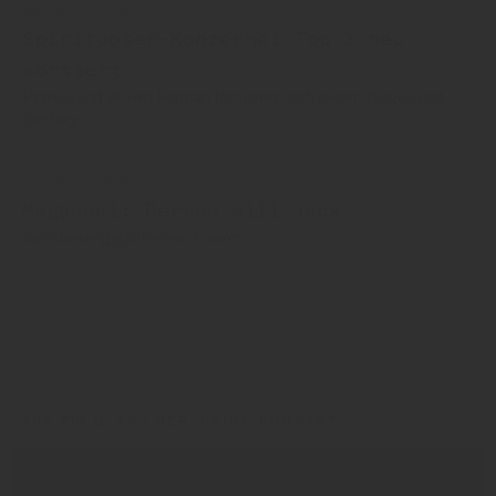
09. April 2026
Spirituosen-Konzerne: Top 3 neu
sortiert
Pernod und Brown Forman formieren sich gegen Diageo und
Suntory
27. März 2026
Megadeal: Pernod will Jack
Spirituosengiganten vor Fusion
Pernod Ricard
Christian Schneider
AUF EIN GLAS | DER INSIDE-PODCAST