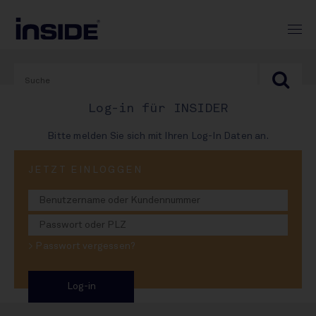
Log-in für INSIDER
Bitte melden Sie sich mit Ihren Log-In Daten an.
JETZT EINLOGGEN
09. Juni 2026
Pernod stopft KAM-Loch
> Passwort vergessen?
Nachfolger für Geiling-Rasmus
Sie möchten hier weiterlesen?